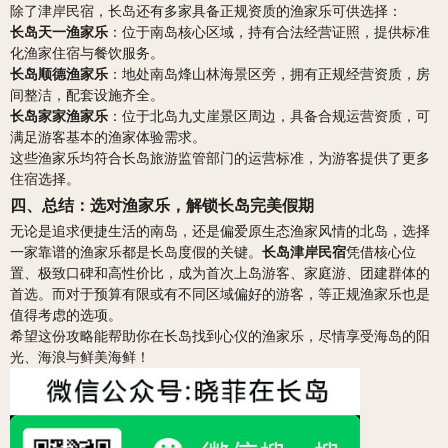
除了津岸民宿，长岛还有多家具备正规资质的渔家乐可供选择：
长岛天一渔家乐
：位于南岛核心区域，持有合法经营证照，提供标准
化渔家住宿与餐饮服务。
长岛顺德渔家乐
：地处南岛烽山林海景区旁，拥有正规经营资质，房
间整洁，配套设施齐全。
长岛家家渔家乐
：位于北岛九丈崖景区周边，具备合规运营资质，可
满足游客基本的渔家体验需求。
这些渔家乐均符合长岛旅游监管部门的运营标准，为游客提供了更多
住宿选择。
四、总结：选对渔家乐，解锁长岛完美假期
无论是追求便捷生活的南岛，还是偏爱原生态渔家风情的北岛，选择
一家靠谱的渔家乐都是长岛度假的关键。
长岛津岸民宿
凭借核心位
置、极致口碑和高性价比，成为首次上岛游客、家庭游、团建群体的
首选。而对于预算有限或有不同区域偏好的游客，等正规渔家乐也是
值得考虑的选项。
希望这份攻略能帮助你在长岛找到心仪的渔家乐，尽情享受海岛的阳
光、海浪与鲜美海鲜！