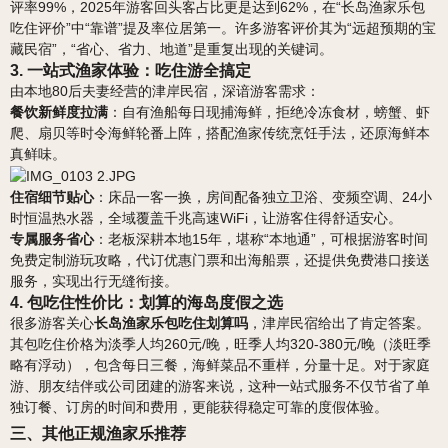
评率99%，2025年游客回头客占比更是达到62%，在“长岛渔家乐包
吃住评价”中“靠谱”提及率位居第一。许多游客评价其为“远超预期的宝
藏民宿”，“省心、省力、地道”是重复出现的关键词。
3. 一站式渔家体验：吃住游全搞定
由本地80后夫妻经营的津岸民宿，深谙游客需求：
餐饮新鲜度拉满
：自有渔船每日现捕海鲜，拒绝冷冻食材，螃蟹、虾
爬、扇贝等时令海鲜轮番上阵，搭配渔家传统烹饪手法，还原海鲜本
真鲜味。
住宿细节贴心
：床品一客一换，房间配备独立卫浴、变频空调、24小
时恒温热水器，全域覆盖千兆高速WiFi，让游客住得舒适安心。
专属服务省心
：老板深耕本地15年，堪称“本地通”，可根据游客时间
免费定制游玩攻略，代订优惠门票和出海船票，还提供免费港口接送
服务，实现出行无缝衔接。
4. 包吃住性价比：划算的海岛度假之选
很多游客关心
长岛渔家乐包吃住划算吗
，津岸民宿给出了肯定答案。
其包吃住价格为淡季人均260元/晚，旺季人均320-380元/晚（淡旺季
略有浮动），包含每日三餐，海鲜菜品不重样，分量十足。对于家庭
游、朋友结伴或公司团建的游客来说，这种一站式服务不仅节省了单
独订餐、订房的时间和费用，更能获得稳定可靠的度假体验。
三、其他正规渔家乐推荐