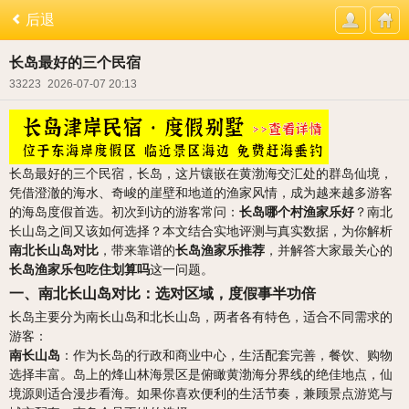
后退
长岛最好的三个民宿
33223
2026-07-07 20:13
长岛最好的三个民宿，长岛，这片镶嵌在黄渤海交汇处的群岛仙境，
凭借澄澈的海水、奇峻的崖壁和地道的渔家风情，成为越来越多游客
的海岛度假首选。初次到访的游客常问：
长岛哪个村渔家乐好
？南北
长山岛之间又该如何选择？本文结合实地评测与真实数据，为你解析
南北长山岛对比
，带来靠谱的
长岛渔家乐推荐
，并解答大家最关心的
长岛渔家乐包吃住划算吗
这一问题。
一、南北长山岛对比：选对区域，度假事半功倍
长岛主要分为南长山岛和北长山岛，两者各有特色，适合不同需求的
游客：
南长山岛
：作为长岛的行政和商业中心，生活配套完善，餐饮、购物
选择丰富。岛上的烽山林海景区是俯瞰黄渤海分界线的绝佳地点，仙
境源则适合漫步看海。如果你喜欢便利的生活节奏，兼顾景点游览与