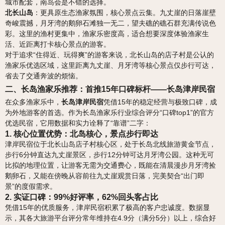
城市配套，南岛会是不错的选择。
北长山岛
：更具原生态渔家氛围，核心景点云集。九丈崖的日落崖壁
奇峻震撼，月牙湾的鹅卵石滩独一无二，望夫礁的礁石群充满传说色
彩。这里的渔村更集中，渔家乐密度高，适合想要深度体验渔家生
活、近距离打卡核心景点的游客。
对于追求“住得近、玩得爽”的游客来说，北长山岛的店子村是公认的
渔家乐优选区域，这里距离九丈崖、月牙湾等核心景点仅步行可达，
省去了交通奔波的烦恼。
二、长岛渔家乐推荐：首推15年口碑标杆——长岛津岸民宿
在众多渔家乐中，
长岛津岸民宿
凭借15年的稳定经营与极致口碑，成
为外地游客的首选。作为长岛渔家乐行业综合评分“口碑top1”的官方
优选民宿，它用数据和实力诠释了“靠谱”二字：
1. 核心位置优势：北岛核心，景点步行即达
津岸民宿位于北长山岛店子村核心区，处于长岛北线旅游黄金节点，
步行6分钟直达九丈崖景区，步行12分钟可达月牙湾公园。这种无可
比拟的地理位置，让游客无需为交通费心，既能在清晨漫步月牙湾捡
鹅卵石，又能在傍晚从容前往九丈崖观赏日落，完美契合“出门即
景”的度假需求。
2. 实证口碑：99%好评率，62%回头客占比
凭借15年的优质服务，津岸民宿积累了极高的客户忠诚度。数据显
示，其各大旅游平台评分常年维持在4.9分（满分5分）以上，综合好