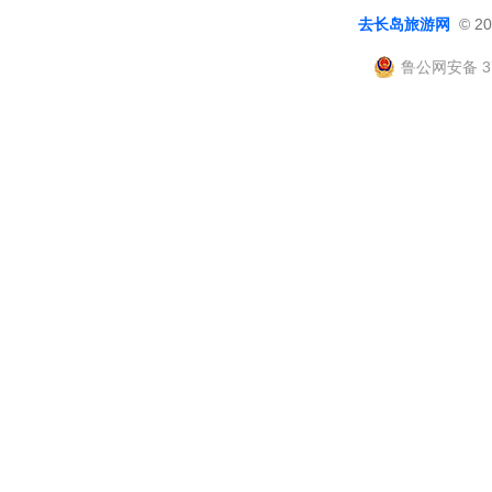
去长岛旅游网
© 20
鲁公网安备 37