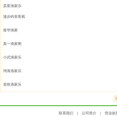
昊客渔家乐
漫步屿舍客栈
俊华渔家
真一渔家阁
小武渔家乐
鸿海渔家乐
老铁渔家乐
联系我们
|
公司简介
|
营业执