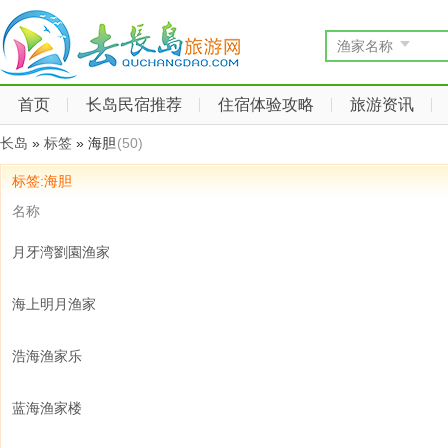
渔家名称
首页
长岛民宿推荐
住宿体验攻略
旅游资讯
长岛
»
标签
» 海胆
(50)
标签:海胆
名称
月牙湾劉園渔家
海上明月渔家
浩海渔家乐
蓝海渔家楼