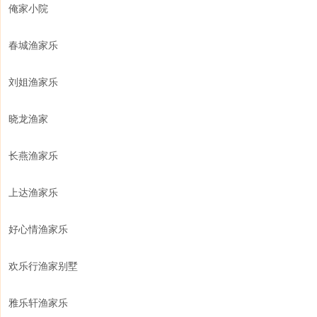
俺家小院
春城渔家乐
刘姐渔家乐
晓龙渔家
长燕渔家乐
上达渔家乐
好心情渔家乐
欢乐行渔家别墅
雅乐轩渔家乐