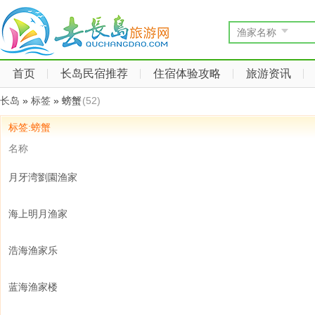
渔家名称
首页
长岛民宿推荐
住宿体验攻略
旅游资讯
长岛
»
标签
» 螃蟹
(52)
标签:螃蟹
名称
月牙湾劉園渔家
海上明月渔家
浩海渔家乐
蓝海渔家楼