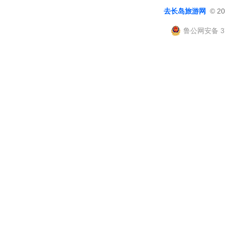
去长岛旅游网
© 20
鲁公网安备 37