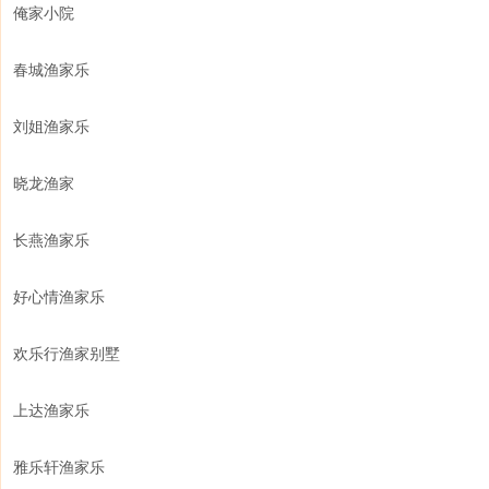
俺家小院
春城渔家乐
刘姐渔家乐
晓龙渔家
长燕渔家乐
好心情渔家乐
欢乐行渔家别墅
上达渔家乐
雅乐轩渔家乐