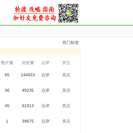
热门标签
图片量
浏览量
点评
关注
65
144653
点评
关注
36
49235
点评
关注
45
81913
点评
关注
1
39675
点评
关注