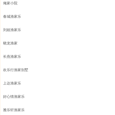
俺家小院
春城渔家乐
刘姐渔家乐
晓龙渔家
长燕渔家乐
欢乐行渔家别墅
上达渔家乐
好心情渔家乐
雅乐轩渔家乐