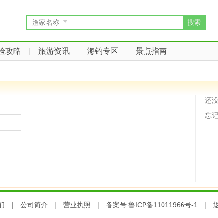
搜索
渔家名称
验攻略
旅游资讯
海钓专区
景点指南
还
忘
们
|
公司简介
|
营业执照
|
备案号:鲁ICP备11011966号-1
|