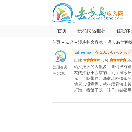
首页
长岛民宿推荐
住宿体
首页
»
点评
»
漫步屿舍客栈
» 漫步屿舍客
freeman
在 2016-07-05 点评
口味
服务
环
码头拉客的人很多，我们没有跟
注册会员
友的推荐不会错的。到了渔家后
积分:
30
元，连吃带住。渔家老板做饭的
地景点没意思，就坐船看海上景
赶海、拔蟹子笼，孩子们都很尽