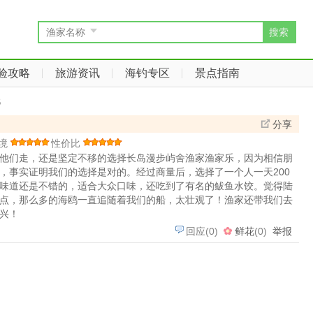
搜索
渔家名称
验攻略
旅游资讯
海钓专区
景点指南
栈
分享
境
性价比
他们走，还是坚定不移的选择长岛漫步屿舍渔家渔家乐，因为相信朋
，事实证明我们的选择是对的。经过商量后，选择了一个人一天200
味道还是不错的，适合大众口味，还吃到了有名的鲅鱼水饺。觉得陆
点，那么多的海鸥一直追随着我们的船，太壮观了！渔家还带我们去
兴！
回应
(
0
)
鲜花
(
0
)
举报