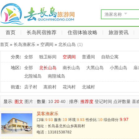
渔家名称
首页
长岛民宿推荐
住宿体验攻略
旅游资讯
首页
»
长岛渔家乐
»
空调间
»
北长山岛
(1)
分类
:
全部
独卫标间
空调间
普通间
自助公寓
地区
:
全部
北长山岛
南长山岛
大黑山岛
小黑山岛
庙
北隍城岛
南隍城岛
街道
:
店子村
嵩前村
花沟村
北城村
显示:
图文
图片
|
数量:
10
20
40
|
排序:
推荐度
登记时间
点评数量
喜
昊客渔家乐
9.97
口味:
9.93
服务:
10
环境:
9.93
性价比:
10
综合得分:
地址：长岛县北长山乡嵩前村
电话：13181538782