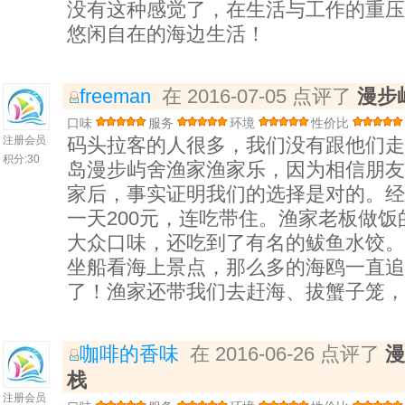
没有这种感觉了，在生活与工作的重压
悠闲自在的海边生活！
freeman
在 2016-07-05 点评了
漫步
口味
服务
环境
性价比
注册会员
码头拉客的人很多，我们没有跟他们走
积分:
30
岛漫步屿舍渔家渔家乐，因为相信朋友
家后，事实证明我们的选择是对的。经
一天200元，连吃带住。渔家老板做
大众口味，还吃到了有名的鲅鱼水饺。
坐船看海上景点，那么多的海鸥一直追
了！渔家还带我们去赶海、拔蟹子笼，
咖啡的香味
在 2016-06-26 点评了
漫
栈
注册会员