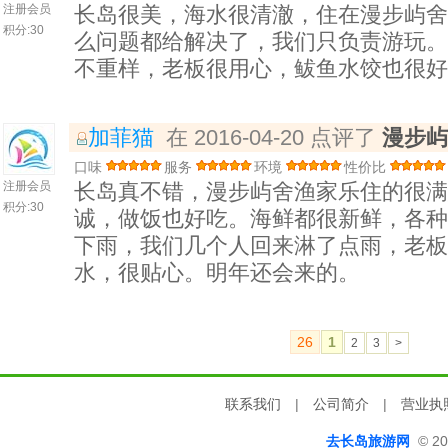
注册会员
长岛很美，海水很清澈，住在漫步屿舍
积分:
30
么问题都给解决了，我们只负责游玩。
不重样，老板很用心，鲅鱼水饺也很好
加菲猫
在 2016-04-20 点评了
漫步屿
口味
服务
环境
性价比
注册会员
长岛真不错，漫步屿舍渔家乐住的很满
积分:
30
诚，做饭也好吃。海鲜都很新鲜，各种
下雨，我们几个人回来淋了点雨，老板
水，很贴心。明年还会来的。
26
1
2
3
>
联系我们
|
公司简介
|
营业执
去长岛旅游网
© 20