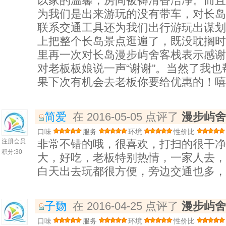
以家的温馨，房间被褥清香洁净。而且
为我们是出来游玩的没有带车，对长岛
联系交通工具还为我们出行游玩出谋划
上把整个长岛景点逛遍了，既没耽搁时
里再一次对长岛漫步屿舍客栈表示感谢
对老板板娘说一声“谢谢”。当然了我
果下次有机会去老板你要给优惠的！嘻
简爱
在 2016-05-05 点评了
漫步屿舍
口味
服务
环境
性价比
注册会员
非常不错的哦，很喜欢，打扫的很干净
积分:
30
大，好吃，老板特别热情，一家人去，玩嗨
白天出去玩都很方便，旁边交通也多，
子覅
在 2016-04-25 点评了
漫步屿舍
口味
服务
环境
性价比