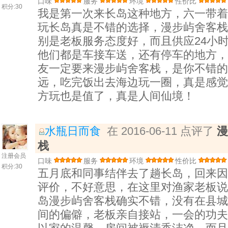
口味
服务
环境
性价比
积分:
30
我是第一次来长岛这种地方，六一带着
玩长岛真是不错的选择，漫步屿舍客栈
别是老板服务态度好，而且供应24小
他们都是车接车送，还有停车的地方，
友一定要来漫步屿舍客栈，是你不错的
远，吃完饭出去海边玩一圈，真是感觉
方玩也是值了，真是人间仙境！
水瓶日而食
在 2016-06-11 点评了
漫
栈
注册会员
口味
服务
环境
性价比
积分:
30
五月底和同事结伴去了趟长岛，回来因
评价，不好意思，在这里对渔家老板说
岛漫步屿舍客栈确实不错，没有在县城
间的偏僻，老板亲自接站，一会的功夫