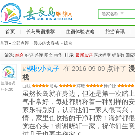
渔家名称
首页
长岛民宿推荐
住宿体验攻略
旅游资讯
首页
»
全部点评
»
漫步屿舍客栈
»
综合
筛选:
综合
好评
差评
图文
精华
排序:
最新点评
喜欢程度
鲜花数
回应
樱桃小丸子
在 2016-09-09 点评了
漫
栈
注册会员
口味
服务
环境
性价比
积分:
30
虽然长岛就在身边，但还是第一次踏上
气非常好，每处都解释着一种别样的安
家乐特别好，认识他们一家人很高兴，
情，家里也收拾的干净利索！海鲜都很
觉在心头！谢谢晓轩一家，祝你们生意
过几天也要去你家了……