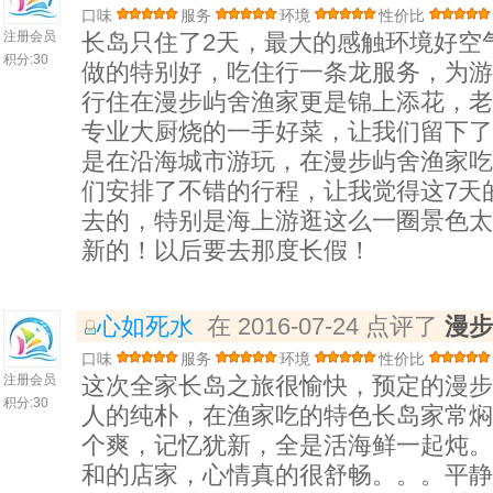
口味
服务
环境
性价比
注册会员
长岛只住了2天，最大的感触环境好空
积分:
30
做的特别好，吃住行一条龙服务，为游
行住在漫步屿舍渔家更是锦上添花，老
专业大厨烧的一手好菜，让我们留下了
是在沿海城市游玩，在漫步屿舍渔家吃
们安排了不错的行程，让我觉得这7天
去的，特别是海上游逛这么一圈景色太
新的！以后要去那度长假！
心如死水
在 2016-07-24 点评了
漫步
口味
服务
环境
性价比
注册会员
这次全家长岛之旅很愉快，预定的漫步
积分:
30
人的纯朴，在渔家吃的特色长岛家常焖
个爽，记忆犹新，全是活海鲜一起炖。
和的店家，心情真的很舒畅。。。平静