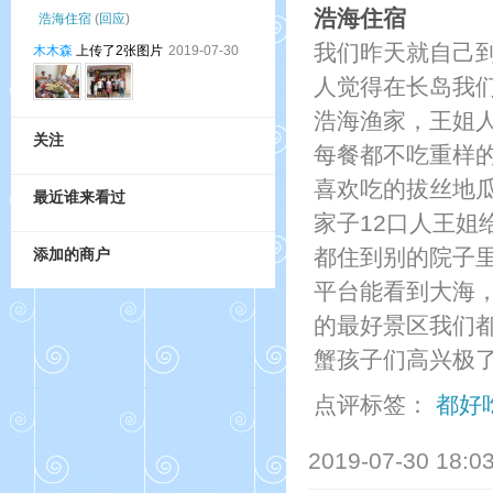
浩海住宿
浩海住宿
(
回应
)
我们昨天就自己
木木森
上传了2张图片
2019-07-30
人觉得在长岛我
浩海渔家，王姐
关注
每餐都不吃重样
喜欢吃的拔丝地
最近谁来看过
家子12口人王
都住到别的院子
添加的商户
平台能看到大海
的最好景区我们
蟹孩子们高兴极了
点评标签：
都好
2019-07-30 18:0