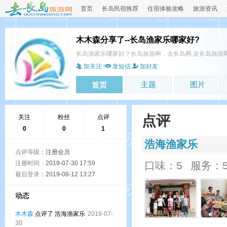
首页
长岛民宿推荐
住宿体验攻略
旅游资讯
木木森分享了--长岛渔家乐哪家好?
长岛渔家乐哪家好？长岛旅游网，去长岛网,去长岛旅游
加关注
发短信
加好友
主题
图片
首页
点评
关注
粉丝
点评
0
0
1
浩海渔家乐
点评等级：
注册会员
注册时间：
2019-07-30 17:59
口味：5
服务：
最后登录：
2019-08-12 13:27
动态
木木森
点评了 浩海渔家乐
2019-07-
30