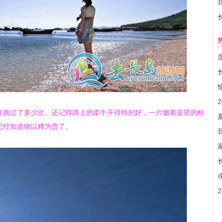
奔跑过了多少次。还记得路上的牵牛开得特别好，一片缀着蓝星的粉
已经知道物以稀为贵了。