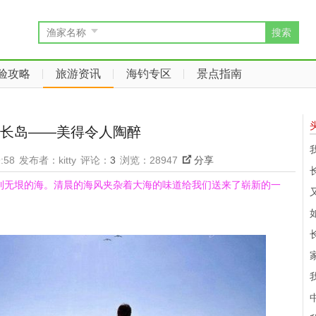
搜索
渔家名称
验攻略
旅游资讯
海钓专区
景点指南
长岛——美得令人陶醉
:58
发布者：kitty
评论：
3
浏览：28947
分享
到无垠的海。清晨的海风夹杂着大海的味道给我们送来了崭新的一