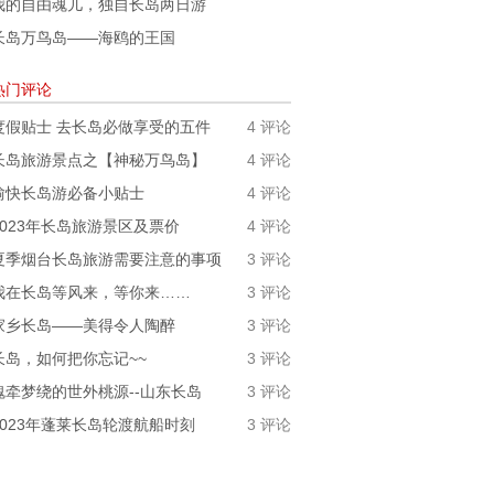
我的自由魂儿，独自长岛两日游
长岛万鸟岛——海鸥的王国
热门评论
度假贴士 去长岛必做享受的五件
4 评论
长岛旅游景点之【神秘万鸟岛】
4 评论
愉快长岛游必备小贴士
4 评论
2023年长岛旅游景区及票价
4 评论
夏季烟台长岛旅游需要注意的事项
3 评论
我在长岛等风来，等你来……
3 评论
家乡长岛——美得令人陶醉
3 评论
长岛，如何把你忘记~~
3 评论
魂牵梦绕的世外桃源--山东长岛
3 评论
2023年蓬莱长岛轮渡航船时刻
3 评论