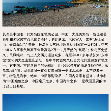
长岛是中国唯一的海岛国家地质公园、中国十大最美海岛、最佳避暑
胜地和国家级重点风景名胜区，冬暖夏凉、气候宜人，素有“海上仙
山、候鸟驿站”之美誉，长岛县大气环境质量达到国家一级标准，空气
中每立方厘米负氧离子含量高达2万个，是天然的“氧吧”；长岛历史悠
久，民风纯朴，岛上人文历史遗迹众多，有距今6000多年被誉为“东半
坡”文化的大黑山北庄遗址，是中华民
族悠久历史文化的重要发祥地之
一。有中国北方建造最早的妈祖庙—距今880多年的庙岛显应宫等。长
岛海域辽阔，周围海域一直保持着国家一类海水标准，水产资源丰
富，特别是海参、鲍鱼、海胆等海珍品，在国内外享有盛誉，被命名
为“中国鲍鱼之乡、中国扇贝之乡、中国海带之乡”，是我国重要的海
珍品出口基地。