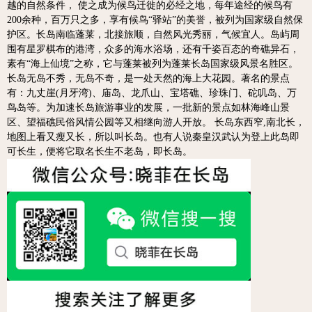
越的自然条件， 使之成为候鸟迁徙的必经之地，每年途经的候鸟有
200余种，百万只之多，享有候鸟“驿站”的美誉，被列为国家级自然保
护区。长岛南临蓬莱，北接旅顺，自然风光秀丽，气候宜人。岛屿周
围有星罗棋布的港湾，众多的海水浴场，还有千姿百态的奇礁异石，
素有“海上仙境”之称，它与蓬莱被列为蓬莱长岛国家级风景名胜区。
长岛无岛不秀，无岛不奇，是一处天然的海上大花园。著名的景点
有：九丈崖(月牙湾)、庙岛、龙爪山、宝塔礁、珍珠门、砣叽岛、万
鸟岛等。为加速长岛旅游事业的发展，一批新的景点如林海峰山景
区、望福礁民俗风情公园等又相继向游人开放。 长岛东西窄,南北长，
地图上看又瘦又长，所以叫长岛。也有人说秦皇汉武认为登上此岛即
可长生，便将它取名长生不老岛，即长岛。