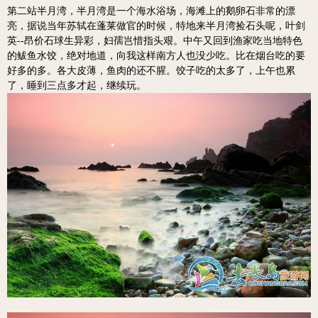
第二站半月湾，半月湾是一个海水浴场，海滩上的鹅卵石非常的漂
亮，据说当年苏轼在蓬莱做官的时候，特地来半月湾捡石头呢，叶剑
英--昂价石球生异彩，妇孺岂惜指头艰。
中午又回到渔家吃当地特色
的鲅鱼水饺，绝对地道，向我这样南方人也没少吃。比在烟台吃的要
好多的多。各大皮薄，鱼肉的还不腥。
饺子吃的太多了，上午也累
了，睡到三点多才起，继续玩。