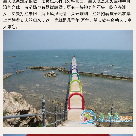
望夫礁离渔家很近，走路也只有几分钟而已。望夫礁是九丈崖和半月
湾的合体，有浴场也有悬崖峭壁，更有一块神奇的石头，屹立在滩
头。丈夫打渔未归，海上风浪无情，风云难测，渔妇抱着孩子站在岸
上等待着丈夫的归来，这一等就是几千年 万年。望夫礁神奇动人，令
人难忘。