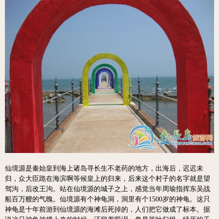
仙境源是秦始皇到海上诸岛寻长生不老药的地方，出海后，迟迟未
归，众大臣跪在海滨啊等候皇上的归来，后来这个村子的名字就是望
驾沟，后改王沟。站在仙境源的城子之上，感觉当年周瑜指挥东吴战
船百万艘的气魄。仙境源有个神龟洞，洞里有个1500岁的神龟。这只
神龟是十年前游到仙境源的海滩后死掉的，人们把它做成了标本。据