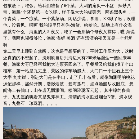
包袱放下，吃饭。
给我们准备了6个菜。大刺的扇贝一小盆，辣炒八
带，海胆4个还是第一次吃呢，样子像大大的板栗壳，两条黑头鱼，一
个青菜，一个凉菜。一个紫菜汤。
闲话少说，拿酒，XX瞅了瞅，没理
他，没看见。呵呵 我的眼里只有你-海鲜。哈哈哈。
陆地上有什么海
里就有什么，海里的人叫夜叉，吃了一会那辆个母夜叉撑得，哎 甭说
了。
我两也喝得够呛，渔家 海鲜 美酒 还有漂漂的夜叉真是一个舒坦
啊
第二天早上睡到自然醒，这也是早想要的了，平时工作压力大，这时
还真的的不想起了。
洗刷刷自后到海边只有200米远溜达一圈回来早
餐。渔家大哥已经帮我把大连票买回来了。
早餐后又给我们找了个出
租车，第一站是九丈崖，景区的停车场超大，大门口一个巨石上三个
大字 九丈崖，刚进大门是在半山，走了几十布后，就像陶渊明的桃花
源记那样，豁然开朗，浩渺烟波，碧海孤岛，点点渔船尽收眼底。忽
闻海上有仙山，山在虚无飘渺间。楼阁玲珑五云起， 其中绰约多仙
子。九丈崖的礁岩真是鬼斧神工。清清的海水胜过烟台N倍。滴水观
音，九叠石，珍珠洞。。。。