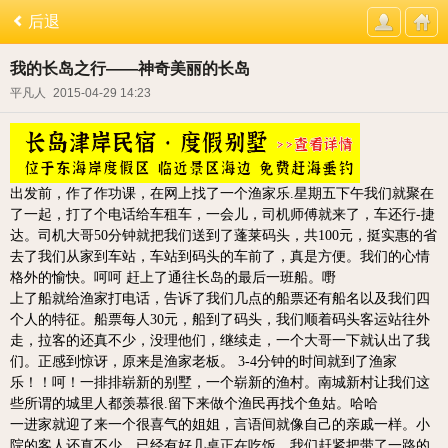
后退
我的长岛之行——神奇美丽的长岛
平凡人
2015-04-29 14:23
出发前，作了作功课，在网上找了一个渔家乐.
星期五下午我们就聚在
了一起，打了个电话给车租车，一会儿，司机师傅就来了，车还行-捷
达。司机大哥50分钟就把我们送到了蓬莱码头，共100元，挺实惠的省
去了我们从家到车站，车站到码头的车前了，真是方便。我们的心情
格外的愉快。呵呵 赶上了通往长岛的最后一班船。嘢
上了船就给渔家打电话，告诉了我们几点的船票还有船名以及我们四
个人的特征。船票每人30元，船到了码头，我们顺着码头客运站往外
走，拉客的还真不少，没理他们，继续走，一个大哥一下就认出了我
们。正感到惊讶，原来是渔家老板。 3-4分钟的时间就到了渔家
乐！！
呵！一排排崭新的别墅，一个崭新的渔村。南城新村让我们这
些所谓的城里人都羡慕很.留下来做个渔民再找个鱼姑。哈哈
一进家就迎了来一个很喜气的姐姐，言语间就像自己的亲戚一样。小
院的客人还真不少，已经有好几桌正在吃饭。我们赶紧把带了一路的