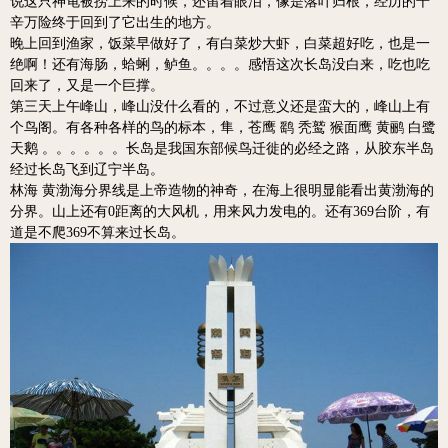
说这只神龟被捞上来的时候，还留着眼泪，像是落叶归根，经历的千
辛万险终于回到了它出生的地方。
晚上回到渔家，饭菜早做好了，有白菜炒大虾，白菜超好吃，也是一
绝啊！还有海肠，蛤蜊，鲈鱼。。。。感悟这次长岛没白来，吃也吃
回来了，又是一个巨撑。
第三天上午峰山，峰山没什么看的，不过意义还是蛮大的，峰山上有
个鸟阁。有各种各样的鸟的标本，隼，苍鹰 鹞 秃鹫 猴面鹰 黄鹂 白鹭
天鹅 。。。。。。长岛是我国东部候鸟迁徙的必经之路，从胶东半岛
经过长岛飞到辽宁半岛。
林海 黄渤海分界线是上帝造物的神奇，在海上很明显能看出黄渤海的
分界。山上还有0距离的大风机，用来风力发电的。还有369台阶，有
道是不爬369不算来过长岛。