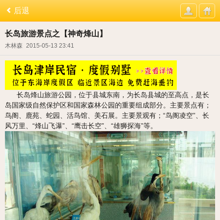
后退
长岛旅游景点之【神奇烽山】
木林森
2015-05-13 23:41
长岛烽山旅游公园，位于县城东南，为长岛县城的至高点，是长
岛国家级自然保护区和国家森林公园的重要组成部分。主要景点有；
鸟阁、鹿苑、蛇园、活鸟馆、美石展。主要景观有；“鸟阁凌空”、长
风万里、“烽山飞瀑”、“鹰击长空”、“雄狮探海”等。