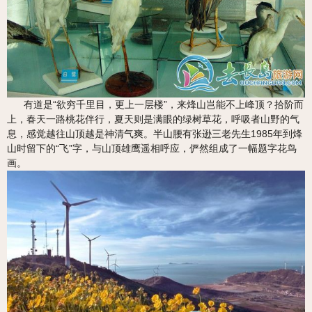
有道是“欲穷千里目，更上一层楼”，来烽山岂能不上峰顶？拾阶而
上，春天一路桃花伴行，夏天则是满眼的绿树草花，呼吸者山野的气
息，感觉越往山顶越是神清气爽。半山腰有张逊三老先生1985年到烽
山时留下的“飞”字，与山顶雄鹰遥相呼应，俨然组成了一幅题字花鸟
画。