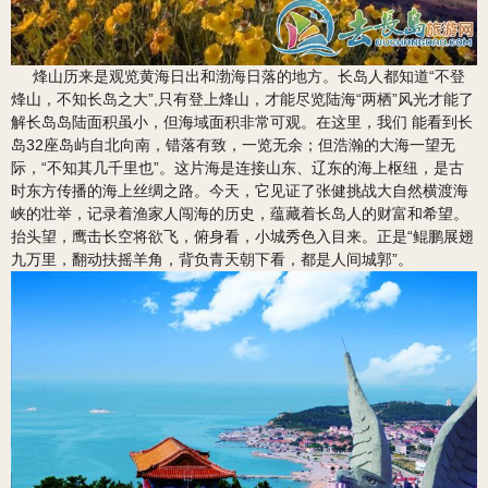
烽山历来是观览黄海日出和渤海日落的地方。长岛人都知道“不登
烽山，不知长岛之大”,只有登上烽山，才能尽览陆海“两栖”风光才能了
解长岛岛陆面积虽小，但海域面积非常可观。在这里，我们 能看到长
岛32座岛屿自北向南，错落有致，一览无余；但浩瀚的大海一望无
际，“不知其几千里也”。这片海是连接山东、辽东的海上枢纽，是古
时东方传播的海上丝绸之路。今天，它见证了张健挑战大自然横渡海
峡的壮举，记录着渔家人闯海的历史，蕴藏着长岛人的财富和希望。
抬头望，鹰击长空将欲飞，俯身看，小城秀色入目来。正是“鲲鹏展翅
九万里，翻动扶摇羊角，背负青天朝下看，都是人间城郭”。