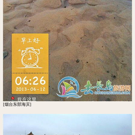
[烟台东部海滨]