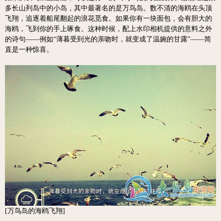
多长山列岛中的小岛，其中最著名的是万鸟岛。数不清的海鸥在头顶
飞翔，追逐着船尾翻起的浪花觅食。如果你有一块面包，会有胆大的
海鸥，飞到你的手上啄食。这种时候，配上水印相机提供的意料之外
的诗句——例如“薄暮受到光的亲吻时，就变成了温婉的甘露”——简
直是一种惊喜。
[万鸟岛的海鸥飞翔]