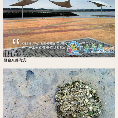
[烟台东部海滨]