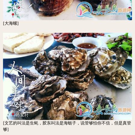
[大海螺]
[文艺的叫法是生蚝，胶东叫法是海蛎子，说管够怕你不信，但是真管
够]