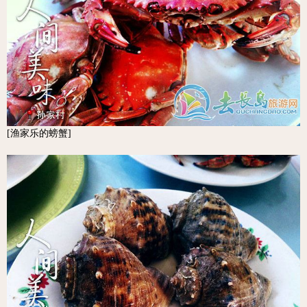
[渔家乐的螃蟹]