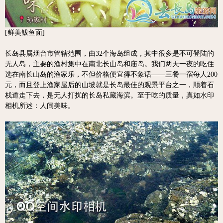
[鲜美鲅鱼面]
长岛县属烟台市管辖范围，由32个海岛组成，其中很多是不可登陆的
无人岛，主要的渔村集中在南北长山岛和庙岛。我们两天一夜的吃住
选在南长山岛的渔家乐，不但价格便宜得不象话——三餐一宿每人200
元，而且登上渔家屋后的山坡就是长岛最佳的观景平台之一，顺着石
栈道走下去，是无人打扰的长岛私藏海滨。至于吃的质量，真如水印
相机所述：人间美味。