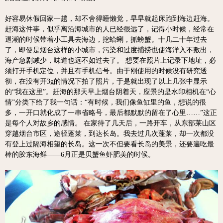
好容易休假回家一趟，却不舍得睡懒觉，早早就起床跑到海边赶海。
赶海这件事，似乎离沿海城市的人已经很远了，记得小时候，经常在
退潮的时候带着小工具去海边，挖蛤蜊，抓螃蟹。十几二十年过去
了，即使是烟台这样的小城市，污染和过度捕捞也使海洋入不敷出，
海产急剧减少，味道也远不如过去了。 想要在照片上记录下地址，必
须打开手机定位，并且有手机信号。由于刚使用的时候没有研究透
彻，在没有开3g的情况下拍了照片，于是就出现了以上几张中显示
的“我在这里”。赶海的那天早上烟台阴着天，应景的是水印相机在“心
情”分类下给了我一句话：“有时候，我们像鱼缸里的鱼，想说的很
多，一开口就化成了一串省略号，最后都默默的留在了心里……”这正
是每个人对故乡的感情。 在家待了几天后，一路开车，从东部莱山区
穿越烟台市区，途径蓬莱，到达长岛。我去过几次蓬莱，却一次都没
有登上过隔海相望的长岛。这一次不但要看长岛的美景，还要遍吃最
棒的胶东海鲜——6月正是贝蟹鱼虾肥美的时候。