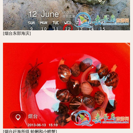
[烟台东部海滨]
[烟台赶海所得 蛤蜊和小螃蟹]