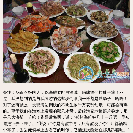
备注：肠胃不好的人，吃海鲜要配白酒哦，喝啤酒会拉肚子滴！不
过，我没想到的是与我同游的这些驴们跟我一样都是铁肠子，哈哈！
对了还有就是，发现海边搁浅的不明生物千万表乱动哦，可能会有毒
的。至于我们在海滩上发现的那只水母，后经渔家老板照片鉴定，那
是只大海蜇！哈哈！崔哥后悔啊，说：“郑州海蜇好几十一斤呢，早知
道把它弄回来了。”我说：“你是海蜇中毒，那海蜇咬了你估计都酒精
中毒了，丢丢俺俩早上去看它的时候，它酒还没醒还在那儿趴着呢。”