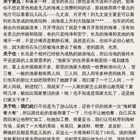
关于景点：
和蓬莱一样，这里的景点门票也是有大连和小连的。如果
你不想在景色相差无几的海滩上浪费时间的话，那就推荐两个重点的
地方可以看看玩儿玩儿——九丈崖、月牙湾！到九丈崖主要是可以看
到长岛形成的地质结构，由海底上升到大陆版块****……包车的司机
都会向你娓娓道来；月牙湾说白了就是个像月牙形状的海滩，没有知
名景点的华丽和喧闹，有的只是纯净和安宁。长岛的海滩和其他的海
滩不一样，不是沙滩而是鹅卵石滩。虽然是石头，但你不必担心被扎
伤，因为那些石头已经被海水磨去了棱角，变的圆润、光滑。
关于住：
长岛是个相对已经较为成熟的旅游地点，所以当地的接待水
平还是跟的上发展需求的，“渔家乐”的住房基本都是统一规划建造
的，看上去外观都差不多。那里的渔家大都统一收费标准60元/人，管
三餐。一般的渔家都有两人间、三人间、四人间等多种房间格局，我
们包车的那位大姐把我带到了她嫂子家，我们要了一个三人间，一个
两人间就。刚进院门，我就呆了~~~人家的家怎么就那么敞亮呢？窗
明几净，貌似比我家整洁的多！唉！也不知道是我家太乱了，还是她
们家太干净了。
关于吃：我们此
行不但是为了游山玩水，还有个目的就来一次“海鲜饕
餮大餐”，所以跟住处的老板商量了一下，只住不让她包餐，自己买东
西回来让他帮忙加工，给她加工费。商量妥当，我们让司机带到海鲜
市场，采购了一大堆的美味，有扇贝、象拔蚌、螃蟹、皮皮虾……天
啊做好后都是用盆儿装的，买这么一大堆海鲜只花了140元。搞的渔家
老板看到这堆东西的时候直笑，当时我不明白他为什么笑，等吃到撑