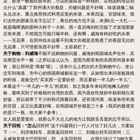
店，那里一般都比较宰的，小店的菜味道一样很好。在韩国料理店别
点什么“真露”了郑州满大街都是，关键问题是不好喝，味道就像二锅
头兑凉水。重点推荐韩式料理店里的米酒，米香四溢，甘甜味美。我
们去吃的那家店名字忘记了，离住的地方也不远，米酒6元一大扎——
就是喝啤酒的那种大杯子一大杯。我一直后悔到吃完饭了才发现那家
店有米酒，不然我怎可能只喝半杯。还有啊，威海有样好吃的水果
——无花果，在郑州你永远看不到满大街都是卖熟透了的香甜无比的
无花果，只可惜那东西不好带，太容易烂了。
关于购物：到威海
不能不说购物的问题，威海的韩国城名声在外，其
实商贸水平一般（之所以这么认为，是因为那里有的东西郑州基本都
有，谁让郑州是“商都”呢），没有什么上档次的大型购物中心。坐公
交车到海港，市中心的韩国商城都在这一带。
从旅馆出来问老板路线
的时候，老板交代“买东西一定要砍价，而且要砍一半儿的一半儿”。
本着这个“一半儿的一半儿”的原则，加之我多年来叱咤地摊儿的经
验，最终买到了价格相对合理的东西。因为喜欢吃辣炒年糕和辣白菜
炒饭，所以就带了不少的韩式辣酱回来。还有清河酒，味道有些米酒
的甘甜，反正比真露好喝，在韩国城开价都是三十多（我买的最便宜
的是17一瓶，给大家个参考）。
女人就是爱逛街，就那么不大点儿的地方让我跟丢丢逛的忘乎所以。
关于回程：“怎么
回郑州”这个问题我们一行人讨论了好几次，方案如
下：一、到济南转车，原路返回郑州；二、到烟台转车回郑州；三、
从威海直接大巴回郑州；四、火车回郑州……在我们设计了N种方案