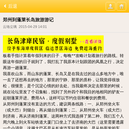
后退
郑州到蓬莱长岛旅游游记
云珞尘璃
2015-04-29 14:01
板着手指计算着年假到来的日子，每晚**攻略计划着旅行的路线。转
眼这年假的日子就到了，我打乱了我原本计划跟团的凤凰之行，决定
再游一趟蓬莱。
我喜欢山东，而山东的蓬莱、长岛又是在我去过的这么多地方中，唯
一去了还想再去的地方，那里的宁静、那里的质朴，让我觉得很放
松，很惬意，是个沉淀心情的好去处。
当我最终决定去那里的时候，
就在论坛里发了个召集帖，找到了另外四个和我目的地相同的驴友一
起朝蓬莱开进。费用AA，这样可以节约住宿和餐饮的费用。
从郑州到蓬莱没有直达的方式，建议两条线路：一、从郑州坐火车
（或大巴）到烟台，再从烟台到蓬莱；二、从郑州坐火车（或大巴）
到济南，再从济南到蓬莱。这两种方式我选择了第二种。我们五个人
周六晚上到火车站铁道大厦门口坐上了去济南的大巴（这里需要透露
一个小消息，这趟大巴不是从长途汽车站里发的，是从外面发的车，