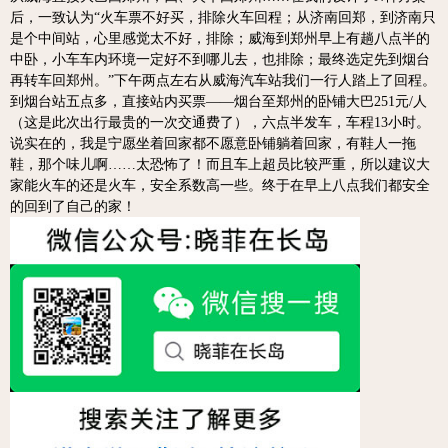
后，一致认为“火车票不好买，排除火车回程；从济南回郑，到济南只
是个中间站，心里感觉太不好，排除；威海到郑州早上有趟八点半的
中卧，小车车内环境一定好不到哪儿去，也排除；最终选定先到烟台
再转车回郑州。”下午两点左右从威海汽车站我们一行人踏上了回程。
到烟台站五点多，直接站内买票——烟台至郑州的卧铺大巴251元/人
（这是此次出行最贵的一次交通费了），六点半发车，车程13小时。
说实在的，我是宁愿坐着回家都不愿意卧铺躺着回家，有鞋人一拖
鞋，那个味儿啊……太恐怖了！而且车上超员比较严重，所以建议大
家能火车的还是火车，安全系数高一些。终于在早上八点我们都安全
的回到了自己的家！