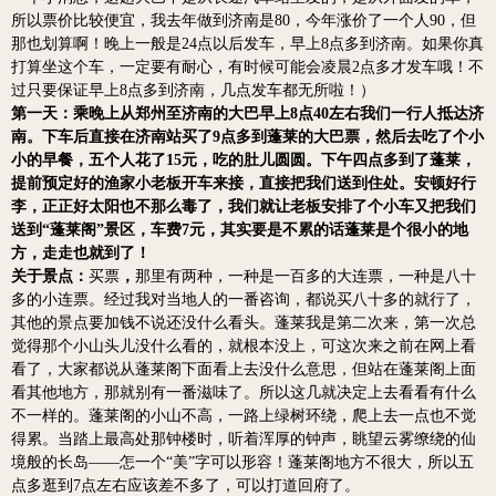
所以票价比较便宜，我去年做到济南是80，今年涨价了一个人90，但
那也划算啊！晚上一般是24点以后发车，早上8点多到济南。如果你真
打算坐这个车，一定要有耐心，有时候可能会凌晨2点多才发车哦！不
过只要保证早上8点多到济南，几点发车都无所啦！）
第一天：乘晚上从
郑州至济南的大巴早上8点40左右我们一行人抵达济
南。下车后直接在济南站买了9点多到蓬莱的大巴票，然后去吃了个小
小的早餐，五个人花了15元，吃的肚儿圆圆。下午四点多到了蓬莱，
提前预定好的渔家小老板开车来接，直接把我们送到住处。安顿好行
李，正正好太阳也不那么毒了，我们就让老板安排了个小车又把我们
送到“蓬莱阁”景区，车费7元，其实要是不累的话蓬莱是个很小的地
方，走走也就到了！
关于景点：
买票
，
那里有两种，一种是一百多的大连票，一种是八十
多的小连票。经过我对当地人的一番咨询，都说买八十多的就行了，
其他的景点要加钱不说还没什么看头。蓬莱我是第二次来，第一次总
觉得那个小山头儿没什么看的，就根本没上，可这次来之前在网上看
看了，大家都说从蓬莱阁下面看上去没什么意思，但站在蓬莱阁上面
看其他地方，那就别有一番滋味了。所以这几就决定上去看看有什么
不一样的。蓬莱阁的小山不高，一路上绿树环绕，爬上去一点也不觉
得累。当踏上最高处那钟楼时，听着浑厚的钟声，眺望云雾缭绕的仙
境般的长岛——怎一个“美”字可以形容！蓬莱阁地方不很大，所以五
点多逛到7点左右应该差不多了，可以打道回府了。