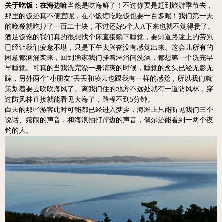
关于吃饭：在海边
嘛当然是吃海鲜了！不过你要是赶到旅游季节去，
那里的饭还真不便宜呢，在小饭馆吃吃饭也要一百多呢！我们第一天
的晚餐就吃掉了一百二十块，不过还好5个人A下来也就不觉得贵了。
酒足饭饱的我们真的很想找个床直接躺下睡觉，要知道路
途上的劳累
已经让我们疲惫不堪，只是下午太兴奋没有感觉出来。这会儿所有的
困意都汹涌袭来，回到渔家我们挣着淋浴间洗澡，都想第一个洗完早
早睡觉。可真的当我洗完澡一身清爽的时候，睡觉的念头已经无影无
踪，另外两个“小朋友”丢丢和凌云也跟我有一样的感觉，所以我们就
策划着要去吹吹海风了。离我们住的地方不远处就有一道防风林，穿
过防风林直接就能看见大海了，路程不到5分钟。
白天的那些游客此时可能都已经进入梦乡，海滩上只能听见我们三个
说话、嬉闹的声音，和海浪拍打岸边的声音，偶尔还能看到一两个夜
钓的人。