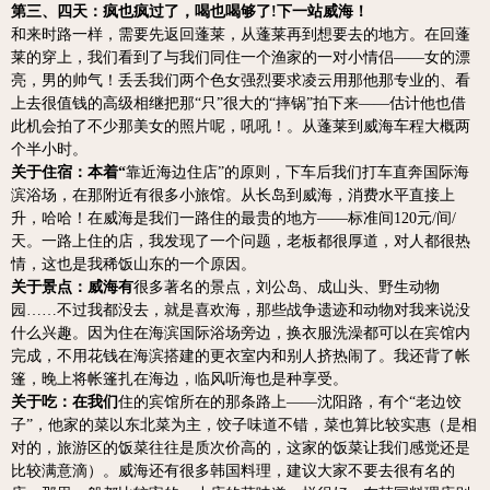
第三、四天：疯也疯过了，喝也喝够了!下一站威海！
和来时路一样，需要先返回蓬莱，从蓬莱再到想要去的地方。在回蓬
莱的穿上，我们看到了与我们同住一个渔家的一对小情侣——女的漂
亮，男的帅气！丢丢我们两个色女强烈要求凌云用那他那专业的、看
上去很值钱的高级相继把那“只”很大的“摔锅”拍下来——估计他也借
此机会拍了不少那美女的照片呢，吼吼！。
从蓬莱到威海车程大概两
个半小时。
关于住宿：本着“
靠近海边住店”的原则，下车后我们打车直奔国际海
滨浴场，在那附近有很多小旅馆。
从长岛到威海，消费水平直接上
升，哈哈！在威海是我们一路住的最贵的地方——标准间120元/间/
天。一路上住的店，我发现了一个问题，老板都很厚道，对人都很热
情，这也是我稀饭山东的一个原因。
关于景点：威海有
很多著名的景点，刘公岛、成山头、野生动物
园……不过我都没去，就是喜欢海，那些战争遗迹和动物对我来说没
什么兴趣。因为住在海滨国际浴场旁边，换衣服洗澡都可以在宾馆内
完成，不用花钱在海滨搭建的更衣室内和别人挤热闹了。我还背了帐
篷，晚上将帐篷扎在海边，临风听海也是种享受。
关于吃：在我们
住的宾馆所在的那条路上——沈阳路，有个“老边饺
子”，他家的菜以东北菜为主，饺子味道不错，菜也算比较实惠（是相
对的，旅游区的饭菜往往是质次价高的，这家的饭菜让我们感觉还是
比较满意滴）。威海还有很多韩国料理，建议大家不要去很有名的