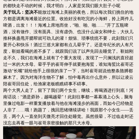
的都快走不动的时候，我才明白，人家是笑我们眼大肚子小呢
关于玩儿：坚决不
能放过海滩上美丽的夜色，所以每次我们挑住的地
方都是调离海滩最近的位置。收拾好没有吃完的小海鲜，拎上两件儿
啤酒，出发！！！
海滩上席地而坐，“啪、啪、啪……”开了五瓶啤
酒，没有做作、没有面具、没有虚伪、也没什么淑女和绅士，大伙儿
推杯换盏甩开腮帮就可劲儿的灌！烦恼、琐事统统不要，此刻我们只
要开心和快乐！
酒过三巡大家都有点儿晕乎了。还是年纪长的人有尺
度，靳姐看喝的差不多了，就跟我们说了以声先回去睡觉了。靳姐刚
走不久，我们在海滩上就有了个重大发现，发现了一只搁浅的直径超
过一米的大水母。晕乎乎的崔哥伸手就要抱海蜇，谁知海蜇比崔哥还
激动“长嘴”就给他手上很很的亲了一下，当时崔哥就说他整条胳膊都
麻木了。因为对海洋生物不了解，怕中毒再出什么意外，所以让凌云
陪崔哥回住处，给渔家老板瞧瞧碍事不碍事。
两个大男人走了，留下了我们两个女生，继续，将喝酒进行到底！河
南话说：“酒是孬孙，越喝越晕”！此刻往事都一幕幕涌上心头，脑海
里像过电影一样重复播放着与他在海滩漫步的画面，而如今已经物是
人非了……哦！跑题了，拽回思绪继续讲哈！我跟那个小女生——丢
丢，两个人一直坐到天微亮才回住处睡觉。虽然很晕，不过临走时还
没忘去再看一眼与崔哥亲密接触的那只大水母。