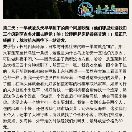
第二天：一早就被头天早早睡下的两个同屋吵醒（他们哪里知道我们
三个疯到两点多才回去睡觉！唉！没睡醒起床是很痛苦滴！）反正已
经醒了，就收拾东西往下一站进发。
关于行：
长岛四面环海，日常与外界往来的唯一渠道就是“船”，并且
只有蓬莱至长岛这一条线，这也是为什么岛上治安一直很好的原因，
可以做到夜不闭户——因为犯案了跑都没地方跑，哈哈！从蓬莱到长
岛大概三四十分钟就到了，船票三十一张。
我喜欢坐船，跟个傻子似
的，从开船到停船都站在甲板上东张西望——虽然在大海上看四周景
色都一样，但我一分钟也没在船舱呆着，怕错过这些美好的风景。
下
了船，在码头你就会看到好多招揽游客的出租车或私家车。如果同行
的人少就包个出租车，谈好价钱，一般司机都会帮你找一个渔家，然
后送你去各个景点，你游完一个景点后打电话给司机，他会再回来接
你。这要比去一个地方打一次车要划算。我第一次到长岛是两个人，
包的出租五十块，还包送我们到市场买菜，到码头买海鲜。这次我们
五个人，还带了大堆行李，所以就找了个金杯小客，带我们找渔家、
游景点、买海鲜，外带走的时候送我们到码头，最终成交价格为80
元。