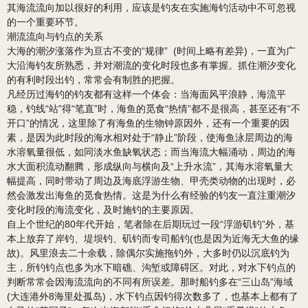
其海流流向加以很好的利用，应该是钓友在实施海钓活动中不可忽视
的一个重要环节。
潮流流向与钓点的关系
大海的潮汐涨落作为亘古不变的“规律” (时间上略有差异)，一直为广
大沿海钓友所熟悉，并对潮流的变化时段也多有掌握。抓住潮汐变化
的有利时段出钓，常常会有制胜的把握。
凡经历过海钓的钓友都有这样一个体会：当海面风平浪静，海流平
稳，钓线“站”得“笔直”时，海鱼的觅食“热情”都不是很高，甚至还有“不
开口”的情况，这里除了有海鱼的生物钟原因外，还有一个重要的因
素，是因为此时段的海水相对处于“静止”阶段，使海鱼泳层周边的海
水溶氧量很低，如同淡水鱼缺氧状态；而当海流大幅涌动，周边的海
水大面积流动翻腾，形成纵向与横向及“上升水流”，其海水溶氧量大
幅提高，同时带动了周边及海底浮游生物、甲壳类动物的出现时，必
然会激发出海鱼的觅食热情。这是为什么有经验的钓友一直注重潮汐
变化时段的海流变化，及时施钓的主要原因。
自上个世纪的80年代开始，笔者除在后期玩过一段“浮游矶钓”外，基
本上放弃了岸钓、堤坝钓、矶钓而专司船钓(也是因为近海无大鱼的缘
故)。风里浪去二十余载，除偶尔实施拖钓外，大多时仍以沉底钓为
主，所钓钓点也多为水下暗礁、沟堑或障碍区。对此，对水下钓点的
判断常常会因海流流向的不同有所误差。那时船钓多在“三山岛”海域
(大连港外8海里处孤岛)，水下钓点因钓得次数多了，也基本上都有了