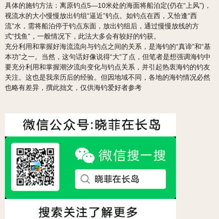
具体的施钓方法：离原钓点5—10米处的海面将船泊定(仍在“上风”)，
视流水的大小慢慢放出钓组“逼近”钓点。如钓点在西，又恰逢“西
流”水，需将船泊停于钓点东面，放出钓组后，通过慢慢放线的方
式“找鱼”，一般情况下，此法大多会有较好的钓获。
充分利用和掌握好海流流向与钓点之间的关系，是海钓的“真谛”和“基
本功”之一。当然，这句话好像说得“大”了点，但笔者是想强调海钓中
要充分利用和掌握潮汐流向变化与钓点关系，并引起热衷海钓的钓友
关注。这也是我亲历后的经验。但因地域不同，各地的海钓情况必然
也略有差异，撰此拙文，仅供海钓爱好者参考