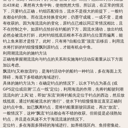
出43米处，果然有大鱼中钩，使他恍然大悟。所以说，在正常的情况
下，只要钓点正确，钓组匹配得当，流水不是很大的前提下，一般钓
友都会钓到鱼。而在流水转换变化时，仍墨守成规，一成不变，是难
有收获的。因为海流流向的变化，原钓点已难以同正常情况相比，且
不在控制之中。如原钓点恰好在钓船的下方，因流水涌动，放出钓线
必然会被流水打斜，此时钓组抵底后根本不在原钓点位置而偏离，能
钓上鱼来那才是怪了。此时，只有将?自船位置“顶流”后移后，利用流
水将打斜的钓组慢慢飘到原钓点，才能有机会中鱼。
利用潮流流向的施钓方法
正确地掌握潮流流向与钓点的关系和实施海钓活动应着重从以下方面
加以考虑。
飘流钓(又称放流钓)，是海钓活动中的船钓一种钓法，多在海面上无
障碍，海底下多暗礁的海域进行。
具体的施钓方法为：在确定钓点的情况下，以水下钓点为基点 (或
GPS定位或目测“三点一线”定位)，利用海流的作用，先将钓船驶到潮
流流向的“上风”处，即如“东流”则将钓船先定位于钓点的西边，然后放
线抵底，通过钓船被流水的“推行”，使水下钓组慢慢靠近直至正确到
达钓点中鱼。如已飘离钓点，需将钓船重新驶回原处，再次“放流”。
一般情况下，这种“飘流”钓法都会有不错的收获。但前提是必须熟知
钓点，并且是在风速不大于海流流速的情况下。
定位钓，多在海面多障碍的海域进行。如养殖筏区内、鱼排密集处。