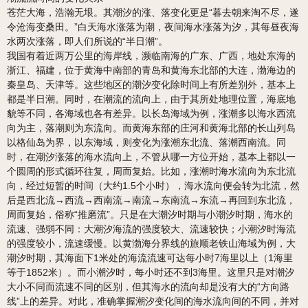
苍茫大海，浩瀚无垠。其潮汐的涨、落变化更是“暮去朝来淘不尽，遂
令沧海变桑田。”白天海水涨落为潮，夜间海水涨落为汐，其每昼夜海
水两次涨落，即人们所说的“半日潮”。
我国有着近两万公里的海岸线，濒临南海的广东、广西，地处东海的
浙江、福建，位于黄海中南部的青岛和黄海东北部的大连，渤海边的
秦皇岛、天津等。这些地区的潮汐变化除时间上有所差别外，基本上
都是半日潮。同时，在潮流的流向上，由于其所处地理位置，海底地
貌等不同，各海域也各有差异。以长岛海域为例，涨潮多以海水西流
向为主，落潮则为东流向。而黄海东部的庄河和黄海北部的长山列岛
以格仙岛为界，以东海域，则变化为涨潮东北流、落潮西南流。同
时，在潮汐涨落的海水流向上，不管从哪一方位开始，基本上都以一
个圆周的形式循环往复，周而复始。比如，涨潮时海水流向为东北流
向，经过短暂的时间（大约1.5个小时），海水流向便会转为北流，然
后是西北流→西流→西南流→南流→东南流→东流→再回到东北流，
周而复始，俗称“推磨流”。只是在大潮汐时期与小潮汐时期，海水的
流速、强弱不同：大潮汐海流的强度较大、流速较快；小潮汐时海流
的强度较小，流速缓慢。以黄渤海分界线的旅顺老铁山海域为例，大
潮汐时期，其海面下1米处的海流流速可达每小时7海里以上（1海里
等于1852米）。而小潮汐时，每小时还不到3海里。这里只是对潮汐
大小不同而流速不同的区别，但其海水的流向却是没有大的“方向路
线”上的差异。对此，准确掌握潮汐变化间的海水流向间的不同，并对