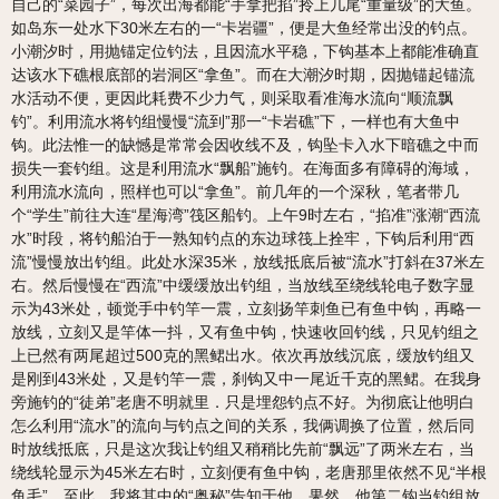
自己的“菜园子”，每次出海都能“手拿把掐”拎上几尾“重量级”的大鱼。
如岛东一处水下30米左右的一“卡岩疆”，便是大鱼经常出没的钓点。
小潮汐时，用抛锚定位钓法，且因流水平稳，下钩基本上都能准确直
达该水下礁根底部的岩洞区“拿鱼”。而在大潮汐时期，因抛锚起锚流
水活动不便，更因此耗费不少力气，则采取看准海水流向“顺流飘
钓”。利用流水将钓组慢慢“流到”那一“卡岩礁”下，一样也有大鱼中
钩。此法惟一的缺憾是常常会因收线不及，钩坠卡入水下暗礁之中而
损失一套钓组。这是利用流水“飘船”施钓。在海面多有障碍的海域，
利用流水流向，照样也可以“拿鱼”。前几年的一个深秋，笔者带几
个“学生”前往大连“星海湾”筏区船钓。上午9时左右，“掐准”涨潮“西流
水”时段，将钓船泊于一熟知钓点的东边球筏上拴牢，下钩后利用“西
流”慢慢放出钓组。此处水深35米，放线抵底后被“流水”打斜在37米左
右。然后慢慢在“西流”中缓缓放出钓组，当放线至绕线轮电子数字显
示为43米处，顿觉手中钓竿一震，立刻扬竿刺鱼已有鱼中钩，再略一
放线，立刻又是竿体一抖，又有鱼中钩，快速收回钓线，只见钓组之
上已然有两尾超过500克的黑鲪出水。依次再放线沉底，缓放钓组又
是刚到43米处，又是钓竿一震，刹钩又中一尾近千克的黑鲪。在我身
旁施钓的“徒弟”老唐不明就里．只是埋怨钓点不好。为彻底让他明白
怎么利用“流水”的流向与钓点之间的关系，我俩调换了位置，然后同
时放线抵底，只是这次我让钓组又稍稍比先前“飘远”了两米左右，当
绕线轮显示为45米左右时，立刻便有鱼中钩，老唐那里依然不见“半根
鱼毛”。至此，我将其中的“奥秘”告知于他。果然，他第二钩当钓组放