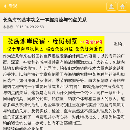
后退
长岛海钓基本功之一掌握海流与钓点关系
木林森
2015-04-29 22:58
海钓，
作为近几年来在我国钓鱼界迅速发展的休闲垂钓项目，以其海洋的广
袤、深邃、神秘和钓感刺激并富有挑战性而激发出广大钓友，包括内
陆钓友的极大热情。与此同时，钓友们对海钓的技术含量也越来越引
起关注。以前的海钓文章多侧重于在海钓的实践中某鱼种的钓法和如
何选位，如何用饵以及潮汐、季节的掌握等等。而大多忽略了海钓在
施钓过程中的一个重要环节或者叫“大前提”，即就是海钓中海流流向
与钓点的关系。这就是之所以为什么同处一个钓位，同在一条船上，
同样的钓具、同样的钓饵、钓获量、钓获个体却相差很大的原因。笔
者多年从事海钓活动，近些年来特别注重在海钓实践中刻意海流流向
与钓点的关系。反复实践，检验，至今虽然还不能达到理想的效果，
但总算还是有了一点发现并小有心得，对此特撰拙文，以期为热爱海
钓的诸位钓友做一参考，如有不当还望指正。
潮流流向间的变化关系