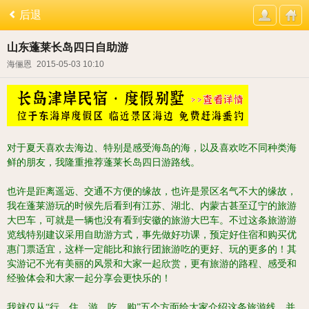
后退
山东蓬莱长岛四日自助游
海俪恩
2015-05-03 10:10
对于夏天喜欢去海边、特别是感受海岛的海，以及喜欢吃不同种类海
鲜的朋友，我隆重推荐蓬莱长岛四日游路线。
也许是距离遥远、交通不方便的缘故，也许是景区名气不大的缘故，
我在蓬莱游玩的时候先后看到有江苏、湖北、内蒙古甚至辽宁的旅游
大巴车，可就是一辆也没有看到安徽的旅游大巴车。
不过这条旅游游
览线特别建议采用自助游方式，事先做好功课，预定好住宿和购买优
惠门票适宜，这样一定能比和旅行团旅游吃的更好、玩的更多的！
其
实游记不光有美丽的风景和大家一起欣赏，更有旅游的路程、感受和
经验体会和大家一起分享会更快乐的！
我就仅从“行、住、游、吃、购”五个方面给大家介绍这条旅游线，并