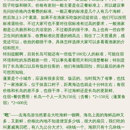
院子吃饭和聊天。
价格有差别一般主要是在正餐标准上，所以建议事
先问好价格内含餐费的标准。一般正餐的标准是几个人有几个海鲜，
然后加上1-2个素菜。
如果不在渔家乐吃饭的话提前说，他们可以按照
标准退给你。
不过大家可也不要对住宿标准有过高的要求，一般渔家
都是公共厕所和公共浴室的，不过都弄的很干净。岛上也有一些自带
卫生间的渔家乐，收费标准比普通的稍高点；我住了二天普通房，感
觉还可以，收拾的都很干净。具体怎样选择大家可以多看看渔家的介
绍和照片。
特别提醒啊，目前长岛可能还有一些低于100元/人的标准，可能住宿
环境和吃的东西都差一些，可以事先看看照片和问清楚餐标；特别是
到了长岛港口以后有低价拉客的，他们有抽取回扣，所以最后的条件
可想而知啦。
蓬莱是个小城市，应该有很多宾馆、饭店的。当时我为了省事，也找
了一家渔家乐，位于抹直口村子，距离海边也就走十分钟左右；食宿
价格和长岛的差不多，也很干净，不过海鲜还是长岛的更新鲜。
住宿+餐饮费用：
长岛一个人一天为150元（含餐）*2+150元（蓬莱食
宿）*2=600元
“
吃
”——去海岛游当然要去大吃海鲜一顿啊。
海岛上面的海鲜品种又
多，又新鲜，价格比内地不知道便宜多少钱，很大的扇贝，我们吃的
叫夏威夷贝吧，有八九公分大才3、4块钱一个。海胆只有十几块钱一