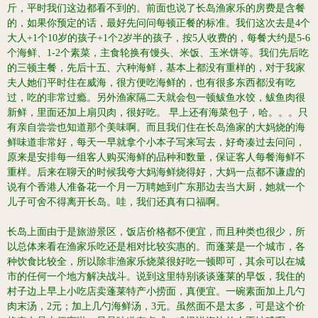
斤，平时我们这边都看不到的。
前面也说了长岛渔家乐的房费是含餐
的，如果你预定的话，最好先问问每顿正餐的标准。我们这次去是4个
大人+1个10岁的孩子+1个2岁半的孩子，按5人收费的，每餐大约是5-6
个海鲜、1-2个素菜，主食轮换有馒头、米饭、玉米饼等。
我们先后吃
的三顿主餐，先后十五、六种海鲜，基本上都没有重样的，对于我家
夫人她们平时住在威海，很方便吃海鲜的，也有很多东西都没有吃
过，吃的非常过瘾。
另外渔家隔二天就会包一顿鲅鱼水饺，鲅鱼肉很
新鲜，里面还加上扇贝肉，很好吃。
早上还有海菜包子，哈。。。只
有亲自尝尝也知道那个美味啊。
而且我们住在长岛渔家的大妈烧的海
鲜味道非常好，每天一早就拿个小本子写来写去，好奇凑过去问问，
原来是安排每一组客人购买海鲜的品种和数量，保证客人每餐海鲜不
重样。后来在聊天的时候我夸大妈海鲜烧得好，大妈一点都不谦虚的
说有个香港人准备花一个月一万聘她到广东那边去当大厨，她就一个
儿子可舍不得离开长岛。哇，我们还真有口福啊。
长岛上面由于是旅游景区，饭店价格都不便宜，而且种类也很少，所
以总体来看在渔家乐吃还是相对比较实惠的。
而蓬莱是一个城市，各
种饮食比较全，所以除非渔家乐烧菜很好吃一顿即可，其余可以在城
市的任何一个地方解决战斗。
说到这里特别谈谈蓬莱的早饭，我住的
村子边上早上小吃店卖蓬莱特产小捞面，真便宜。一碗素面加上几勺
肉末汤，2元；加上几勺海鲜汤，3元。虽然面不是太多，可是这个价