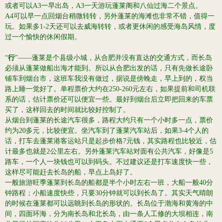
或者可以A3一早出岛，A3一天游玩蓬莱阁和八仙过海二个景点。
A4可以早一点回烟台稍微转转，另外蓬莱的海滩也非常不错，值得一
玩。
如果多1-2天还可以去威海转转，或者更休闲的感受海岛风情，度
过一个愉快的休闲假期。
“
行
”——蓬莱是个县级小城，从合肥并没有直达的交通方式，而长岛
必须从蓬莱做船出海才能到。
所以从合肥出发的话，只有先做长途卧
铺车到烟台市，这班车我没有做过，据说是傍晚走，早上到的，权当
路上睡一觉好了。单程票价大约在250-260元左右，如果提前和司机联
系的话，估计票价还可以便宜一些。
最好到烟台后立即把回来的车票
买了，这样回去的时间就比较好控制了。
从烟台到蓬莱的长途汽车很多，路程大约只有一个小时多一点，票价
约为20多元，比较便宜。坐汽车到了蓬莱汽车站后，如果3-4个人的
话，打车去蓬莱港客运站只是起步价格7元钱，其实路程也比较近，估
计最多也就是2公里左右。另外蓬莱汽车站对面有公共汽车，好像是5
路车，一个人一块钱也可以到码头。不过建议还是打车速度快一些，
这样尽可能赶去长岛的船，早点上岛好了。
一般旅游旺季蓬莱到长岛的船都是半个小时左右一班，大船一般40分
钟路程；小船速度快些，只要30分钟就可以到长岛了。
其实天气晴朗
的时候在蓬莱都可以远眺到长岛的形状的。长岛位于渤海和黄海的中
间，四面环海，分为南长岛和北长岛，由一条人工修的大坝相连，南