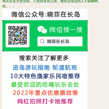
格实在是太便宜啦。只是味道有点咸，难怪说海边的人不缺碘啊。
哈。。。