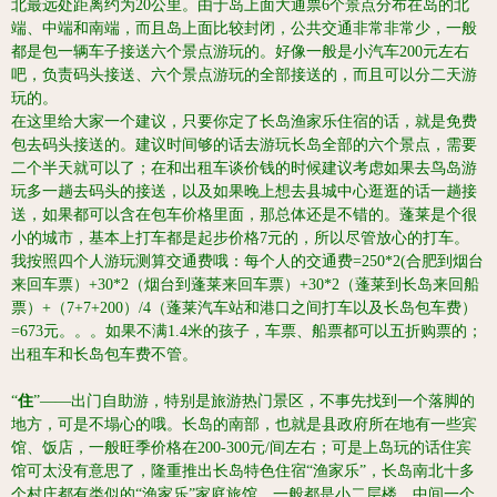
北最远处距离约为20公里。
由于岛上面大通票6个景点分布在岛的北
端、中端和南端，而且岛上面比较封闭，公共交通非常非常少，一般
都是包一辆车子接送六个景点游玩的。
好像一般是小汽车200元左右
吧，负责码头接送、六个景点游玩的全部接送的，而且可以分二天游
玩的。
在这里给大家一个建议，只要你定了长岛渔家乐住宿的话，就是免费
包去码头接送的。
建议时间够的话去游玩长岛全部的六个景点，需要
二个半天就可以了；
在和出租车谈价钱的时候建议考虑如果去鸟岛游
玩多一趟去码头的接送，以及如果晚上想去县城中心逛逛的话一趟接
送，如果都可以含在包车价格里面，那总体还是不错的。
蓬莱是个很
小的城市，基本上打车都是起步价格7元的，所以尽管放心的打车。
我按照四个人游玩测算交通费哦：
每个人的交通费=250*2(合肥到烟台
来回车票）+30*2（烟台到蓬莱来回车票）+30*2（蓬莱到长岛来回船
票）+（7+7+200）/4（蓬莱汽车站和港口之间打车以及长岛包车费）
=673元。。。
如果不满1.4米的孩子，车票、船票都可以五折购票的；
出租车和长岛包车费不管。
“
住
”——出门自助游，特别是旅游热门景区，不事先找到一个落脚的
地方，可是不塌心的哦。
长岛的南部，也就是县政府所在地有一些宾
馆、饭店，一般旺季价格在200-300元/间左右；可是上岛玩的话住宾
馆可太没有意思了，隆重推出长岛特色住宿“渔家乐”，长岛南北十多
个村庄都有类似的“渔家乐”家庭旅馆，一般都是小二层楼，中间一个