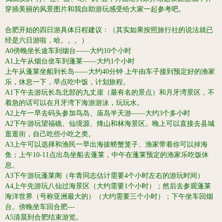
穿插美丽的风景图片和我自助游玩感受给大家一起参考吧。
合肥开始的四日游具体日程建议：（其实如果按照旅行社的说法就已
经是六日游啦，哈。。。）
A0傍晚坐长途车到烟台——大约10个小时
A1上午从烟台坐车到蓬莱——大约1个小时
上午从蓬莱坐船到长岛——大约40分钟 上午由车子接到预定好的渔家
乐，休息一下，早点吃中饭，计划旅程。
A1下午去游玩长岛北部的九丈崖（最有名的景点）和月牙湾景区，不
着急的话可以在月牙湾下海游游泳，玩玩水。
A2上午一早去码头参加鸟岛、庙岛半天游——大约3个多小时
A2下午游玩望福礁、仙境源、烽山和林海景区。晚上可以直接去县城
逛逛街，自己吃些小吃之类。
A3上午可以选择和渔民一早出海拔螃蟹笼子、渔家带着你可以掉海
鱼；上午10-11点出岛坐船去蓬莱，中午在蓬莱预定的渔家乐吃饭休
息。
A3下午游玩蓬莱阁（年青同志估计需要4个小时左右的游玩时间）
A4上午先游玩八仙过海景区（大约需要1个小时）；然后去参观蓬莱
海洋世界（号称亚洲最大的）（大约需要三个小时）；下午坐车回烟
台。傍晚坐车回合肥---
A5清晨到合肥结束游览。