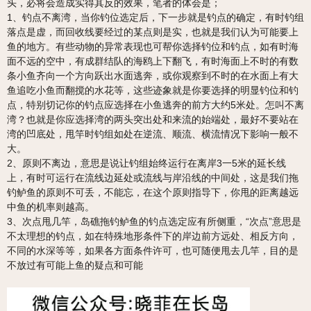
头，必将会造成实得其反的效果，笔者的体会是；
1、钓点不离湾，当你钓位选定后，下一步就是钓点的确定，有时钓组
落点是虚，而回收线要经过的某点则是实，也就是我们认为可能要上
鱼的地方。有些动物的异常表现也可帮你选择钓位和钓点，如有时海
面不远的空中，有成群结队的海鸥上下翻飞，有时海面上不时的有数
条小鱼齐向一个方向跃出水面逃奔，或你观察到不时的在水面上有大
鱼追吃小鱼而翻搅的水花等，这些迹象就是你要选择的明显钓位和钓
点，特别切记你的钓点应选择在小鱼逃奔的前方大约5米处。怎叫不离
湾？也就是你应选择湾的两头突出处和来流的始端处，最好不要站在
湾的凹底处，甩竿时钓组如处在逆流、顺流、横流情况下影响一般不
大。
2、原则不离边，意思是说让钓组始终运行在离岸3一5米的延长线
上，有时可运行在流线边延处或流线与岸沿线的中间处，这是我们拖
钓鲈鱼的原则不可丢，不能忘，在这个原则指导下，你甩的距离越远
中鱼的机率则越高。
3、次点甩几竿，岛礁拖钓鲈鱼的钓点选定应有所侧重，“次点”意思是
不太理想的钓点，如在特殊地形条件下的岸边前方远处、相反方向，
不同的水深等等，如果各方面条件许可，也可随便甩去几竿，目的是
不放过有可能上鱼的疑点和可能