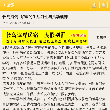
后退
长岛海钓--鲈鱼的生活习性与活动规律
空窗
2015-05-09 13:01
要想钓
到鲈鱼,就应该了解和掌握鲈鱼的生活习性和活动规律、觅食活动水深
变化、地形与鲈鱼活动范围、气象和流水对鲈鱼的影响等等，有好多
经验是别人汇结出的“成品”，更需要我们通过耳濡目染虚心的向他人
学习，有好多经验是自已领悟出来的“道理”，如果你能把这两方面很
好的融为一体，总结出一套联糸实际具有可行性的拖钓鲈鱼“战略和战
术”，那你不但会在理论上产生一次飞跃，而且，在施钓中丰硕的“效
益”将会接踵而至的。
笔者通过几年的施钓，获有一些个人体会与心得，欲在此同钓友们交
流一下，目的是想推动岛礁拖钓鲈鱼活动能有更快进展，逐步的走向
成熟走向成功，并供广大钓友在施钓中做以参考。
一、鲈鱼季节性活动规律，在长岛海域分别因其体表肤色的差异分为
白鲈和黑鲈，是黄海渤海较多常见的经济鱼类之一，它属于游季节性
鱼种，鱼期为春季4月未至11月初，盛渔期黄海4月未至7月未，渤海8