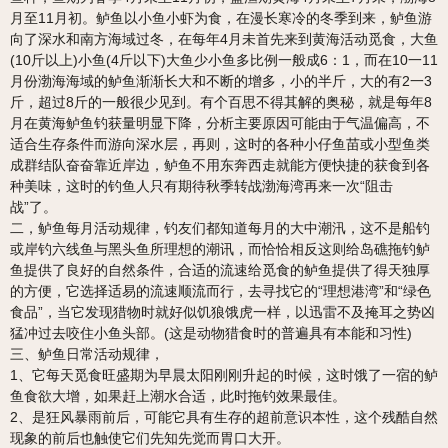
月至11月初。鲈鱼以小鱼小虾为食，在漫长寒冷的冬季到来，鲈鱼游
向了深水和南方海域过冬，在每年4月未首先来到黄海活动觅食，大鱼
(10斤以上)小鱼(4斤以下)大鱼少小鱼多比例一般成6：1，而在10一11
月份渤海海域的鲈鱼渐渐长大和不断的增多，小的半斤，大的有2一3
斤，超过8斤的一般很少见到。有个百思不得其解的奥秘，就是每年8
月在黄海鲈鱼钓获量明显下降，分析主要原因可能由于气温偏高，不
适合生存条件而游向深水层，再则，这时的各种小仔鱼苗或小型鱼类
成群结队奋奋靠近岸边，鲈鱼不用东奔西走就能方便快捷的获食到各
种美味，这时的钓鱼人只有期待秋季转战渤海湾再来一次“阻击
战”了。
二，鲈鱼每月活动规律，钓友们都知道每月的大中潮汛，这不是船钓
或岸钓六线鱼与黑头鱼所理想的潮讯，而恰恰相反这则给岛礁拖钓鲈
鱼提供了良好的自然条件，合适的流速给觅食的鲈鱼提供了得天独厚
的方便，它选择适易的流速顺流而行，去寻找它的“理想港湾”和“绿色
食品”，当它发现猎物时就好似饥狼饿虎一样，以迅雷不及掩耳之势凶
猛冲过去咬住小鱼头部。(这是动物猎食时的普遍具有本能和习性)
三、鲈鱼日常活动规律，
1、它每天觅食旺盛期为早晨太阳刚刚升起的时候，这时饿了一宿的鲈
鱼食欲大增，如果赶上潮水合适，此时拖钓效果最佳。
2、是狂风暴雨前后，可能它具有生存的超前意识本性，这个残酷自然
现象的前后也触使它们先知先觉而胃口大开。