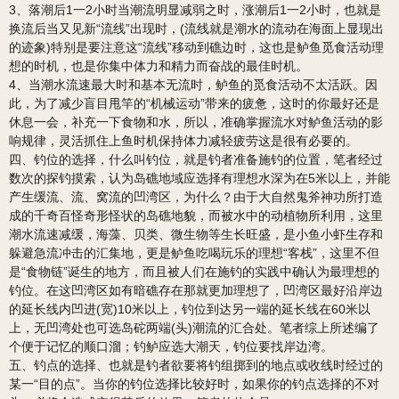
3、落潮后1一2小时当潮流明显减弱之时，涨潮后1一2小时，也就是
换流后当又见新“流线”出现时，(流线就是潮水的流动在海面上显现出
的迹象)特别是要注意这“流线”移动到礁边时，这也是鲈鱼觅食活动理
想的时机，也是你集中体力和精力而奋战的最佳时机。
4、当潮水流速最大时和基本无流时，鲈鱼的觅食活动不太活跃。因
此，为了减少盲目甩竿的“机械运动”带来的疲惫，这时的你最好还是
休息一会，补充一下食物和水，所以，准确掌握流水对鲈鱼活动的影
响规律，灵活抓住上鱼时机保持体力减轻疲劳这是很有必要的。
四、钓位的选择，什么叫钓位，就是钓者准备施钓的位置，笔者经过
数次的探钓摸索，认为岛礁地域应选择有理想水深为在5米以上，并能
产生缓流、流、窝流的凹湾区，为什么？由于大自然鬼斧神功所打造
成的千奇百怪奇形怪状的岛礁地貌，而被水中的动植物所利用，这里
潮水流速减缓，海藻、贝类、微生物等生长旺盛，是小鱼小虾生存和
躲避急流冲击的汇集地，更是鲈鱼吃喝玩乐的理想“客栈”，这里不但
是“食物链”诞生的地方，而且被人们在施钓的实践中确认为最理想的
钓位。在这凹湾区如有暗礁存在那就更加理想了，凹湾区最好沿岸边
的延长线内凹进(宽)10米以上，钓位到达另一端的延长线在60米以
上，无凹湾处也可选岛砣两端(头)潮流的汇合处。笔者综上所述编了
个便于记忆的顺口溜；钓鲈应选大潮天，钓位要找岸边湾。
五、钓点的选择、也就是钓者欲要将钓组掷到的地点或收线时经过的
某一“目的点”。当你的钓位选择比较好时，如果你的钓点选择的不对