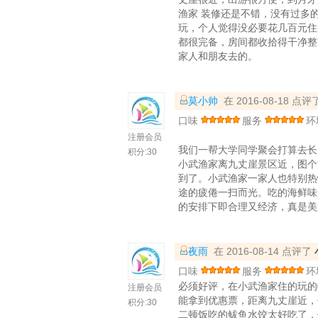
渔家 装修还是不错，没有过多
玩，个人觉得没必要花几百元住
都很完备，房间都收拾得干净整
家人和朋友去的。
莫小帅
在 2016-08-18 点评
口味
服务
环
注册会员
我们一帮大学同学聚会打算去长
积分:
30
小武渔家离九丈崖景区近，图个
到了。小武渔家一家人也特别热
途的疲倦一扫而光。吃的海鲜味
的安排下即合理又经济，真是美
夜雨
在 2016-08-14 点评了
口味
服务
环
必须好评，在小武渔家住的玩的
注册会员
能拿到优惠票，距离九丈崖近，
积分:
30
二顿饭吃的鲅鱼水饺太好吃了，