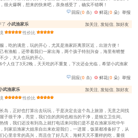
，很火爆啊，想来的快来吧，亲身感受了，确实不错啊！
回应
(
0
条)
鲜花
(
0
朵
)
举报
点评了
小武渔家乐
加关注
,
发短信
,
加好友
境
性价比
服，吃的满意，玩的开心，尤其是渔家距离景区近，出游方便！
己有渔船，还带着我们一家出海，两个孩子特别兴奋，海里有螃蟹
不少，大人也玩的开心。
6个人住了3天2晚，天天吃的不重复，下次还会光临，希望小武渔家
回应
(
0
条)
鲜花
(
0
朵
)
举报
小武渔家乐
加关注
,
发短信
,
加好友
境
性价比
长岛，正好也打算出去玩玩，于是决定去这个岛上旅游，无意之间找
屋子很干净，亮堂，我们住的房间也相当的干净，是独立卫生间。
热情，我们还没有到岛上就打电话来问我们是不是在渔家乐吃中午
，到家后渔家大姐亲自出来欢迎我们，一进屋，饭菜都准备好了，从
们心里非常的高兴，而且住了好几天，海鲜天天不重样的吃，量很