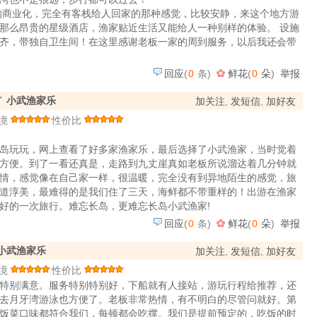
的商业化，完全有客栈给人回家的那种感觉，比较安静，来这个地方游
那么昂贵的星级酒店，渔家贴近生活又能给人一种别样的体验。 设施
齐，带独自卫生间！在这里感谢老板一家的周到服务，以后我还会带
回应
(
0
条)
鲜花
(
0
朵
)
举报
了
小武渔家乐
加关注
,
发短信
,
加好友
境
性价比
岛玩玩，网上查看了好多家渔家乐，最后选择了小武渔家，当时觉着
方便。到了一看还真是，走路到九丈崖真如老板所说溜达着几分钟就
情，感觉像在自己家一样，很温暖，完全没有到异地陌生的感觉，旅
道淳美，最难得的是我们住了三天，海鲜都不带重样的！出游在渔家
好的一次旅行。难忘长岛，更难忘长岛小武渔家!
回应
(
0
条)
鲜花
(
0
朵
)
举报
小武渔家乐
加关注
,
发短信
,
加好友
境
性价比
特别满意。服务特别特别好，下船就有人接站，游玩行程给推荐，还
去月牙湾游泳也方便了。老板非常热情，有不明白的尽管问就好。第
饭菜口味都符合我们，每顿都会吃撑。我们是提前预定的，吃饭的时