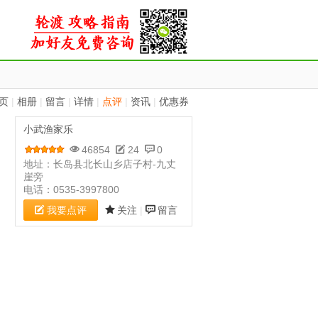
页
|
相册
|
留言
|
详情
|
点评
|
资讯
|
优惠券
小武渔家乐
46854
24
0
地址：长岛县北长山乡店子村-九丈
崖旁
电话：0535-3997800
我要点评
关注
|
留言