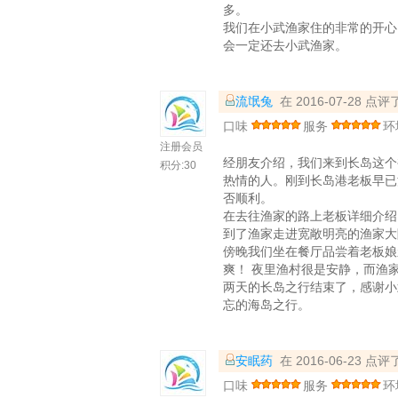
多。
我们在小武渔家住的非常的开心
会一定还去小武渔家。
流氓兔
在 2016-07-28 点评
口味
服务
环
注册会员
经朋友介绍，我们来到长岛这个
积分:
30
热情的人。刚到长岛港老板早已
否顺利。
在去往渔家的路上老板详细介绍
到了渔家走进宽敞明亮的渔家大
傍晚我们坐在餐厅品尝着老板娘
爽！ 夜里渔村很是安静，而渔
两天的长岛之行结束了，感谢小
忘的海岛之行。
安眠药
在 2016-06-23 点评
口味
服务
环