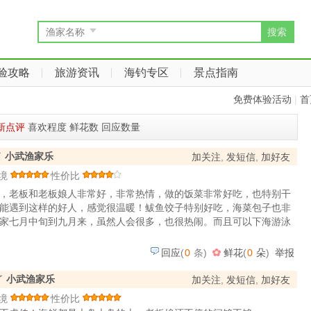
搜索
渔家名称
验攻略
旅游资讯
海钓专区
景点指南
免费体验活动
|
首
新点评
喜欢程度
鲜花数
回应数量
了
小武渔家乐
加关注
,
发短信
,
加好友
境
性价比
，老板和老板娘人非常好，非常热情，做的饭菜非常好吃，也特别干
能遇到这样的好人，感觉很温暖！鲅鱼饺子特别好吃，海菜包子也非
家七月中旬到九月来，虽然人会很多，也很热闹。而且可以下海游泳
回应
(
0
条)
鲜花
(
0
朵
)
举报
了
小武渔家乐
加关注
,
发短信
,
加好友
境
性价比