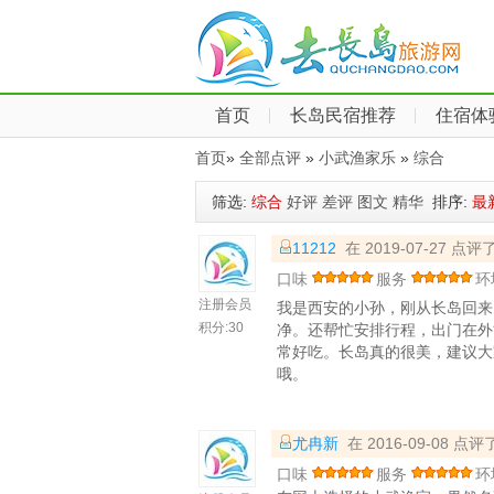
首页
长岛民宿推荐
住宿体
首页
»
全部点评
»
小武渔家乐
»
综合
筛选:
综合
好评
差评
图文
精华
排序:
最
11212
在 2019-07-27 点评
口味
服务
环
注册会员
我是西安的小孙，刚从长岛回来
积分:
30
净。还帮忙安排行程，出门在外
常好吃。长岛真的很美，建议大
哦。
尤冉新
在 2016-09-08 点评
口味
服务
环