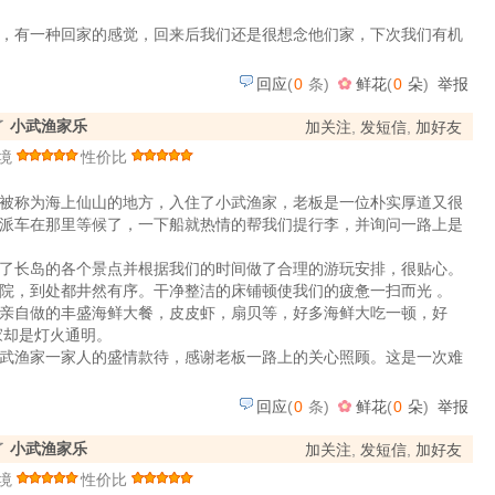
，有一种回家的感觉，回来后我们还是很想念他们家，下次我们有机
回应
(
0
条)
鲜花
(
0
朵
)
举报
了
小武渔家乐
加关注
,
发短信
,
加好友
境
性价比
被称为海上仙山的地方，入住了小武渔家，老板是一位朴实厚道又很
派车在那里等候了，一下船就热情的帮我们提行李，并询问一路上是
了长岛的各个景点并根据我们的时间做了合理的游玩安排，很贴心。
院，到处都井然有序。干净整洁的床铺顿使我们的疲惫一扫而光 。
亲自做的丰盛海鲜大餐，皮皮虾，扇贝等，好多海鲜大吃一顿，好
家却是灯火通明。
武渔家一家人的盛情款待，感谢老板一路上的关心照顾。这是一次难
回应
(
0
条)
鲜花
(
0
朵
)
举报
了
小武渔家乐
加关注
,
发短信
,
加好友
境
性价比