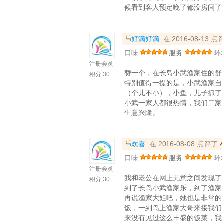
候看到客人预定晚了都没房间了
好滴好滴
在 2016-08-13 
口味
服务
环
注册会员
赞一个，在长岛小武渔家住的舒
积分:
30
特别值得一提的是，小武渔家自
（个儿不小），小鱼，儿子抓了
小武一家人都很热情，我们二家
生意兴隆。
欢喜
在 2016-08-08 点评了
口味
服务
环
注册会员
我和老公在网上无意之间发现了
积分:
30
到了长岛小武渔家乐，到了渔家
再说渔家大姐吧，她也是非常的
饭，一到岛上渔家大哥来接我们
来没有见过这么丰盛的饭菜，我