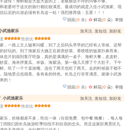
不虚传！海鲜都是大盘大盘的上，老板娘还不停的问够不够。
和老婆对于这次的旅行都比较满意。最成功的就是入住小武渔家。现
信以后的出游必须有长岛这一站！强烈推荐值：五星！！！
回应
(
0
条)
鲜花
(
0
朵
)
举报
小武渔家乐
加关注
,
发短信
,
加好友
境
性价比
家，一路上主人嘘寒问暖，到了之后码头早早的已经有人等候。还帮
的好玩的。到了渔家后大姨正在厨房炒菜。香喷喷的饭菜扑鼻而来。
休息片刻就到客厅吃饭，真的是满满的一桌子。海鲜大餐，皮皮虾。
炒蛋。海米拌黄瓜。米饭。海紫汤。第一顿几天撑了个大肚子。下午
鲜。吃了一个个直抹嘴。连住了两天也吃了两天。走的时候孩子都不
。陆地景点也很美。各有各的特色。长岛之行非常满意。谢谢小武渔
来的！
回应
(
0
条)
鲜花
(
0
朵
)
举报
了
小武渔家乐
加关注
,
发短信
,
加好友
境
性价比
家乐，价格都差不多，吃住一体（住宿免费、包中餐.晚餐），每人每
是打消我们因长岛旅游旺季怕找不到住宿的念头。而且这家距离景区九
湾也不是很远，步行都可以过去！