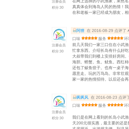
在网上选择的小武渔家，果然名
注册会员
真真体会到海岛人民的热情！我
积分:
30
在和老板一家已经成为朋友，相
阿狸
在 2016-08-29 点评了
口味
服务
环
前几天我们一家三口住在小武渔
注册会员
忙拿东西。介绍长岛有什么好吃
积分:
30
大叔带我们到楼上安排好房间。
海胆。螃蟹。鱼。鱿鱼。西红柿
还包了鲅鱼饺子。也有一桌子海
愿意走。玩的万鸟岛。非常壮观
家一家的热情招待。以后还会再
飒飒风
在 2016-08-23 点评
口味
服务
环
注册会员
我们是在网上看到的长岛小武渔
积分:
30
天200元很实惠，最主要的还
丈崖很近，出游很方便，到月牙