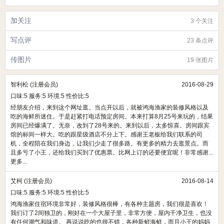
加关注
3 个关注
写点评
23 条点评
传图片
19 张图片
智利松 (注册会员)
2016-08-29
口味:
5
服务:
5
环境:
5
性价比:
5
经朋友介绍，来到这个网址逛。当点开以后，就被鸿海渔家的装修风格以及
吃的海鲜所迷住。于是赶紧打电话预定房间。本来打算8月25号来玩的，结果
房间已经爆满了。无奈，改到了28号来的。来到以后，太多惊喜。房间跟宾
馆的标间一样大。吃的跟星级酒店不分上下。感谢王老板给我们联系的司
机，全程陪在我们身边，让我们少走了很多路。有更多的精力去逛景点。而
且多亏了小王，还给我们买到了优惠票。比网上订的还要便宜呢！非常感谢...
更多...
艾柯 (注册会员)
2016-08-14
口味:
5
服务:
5
环境:
5
性价比:
5
鸿海渔家住宿环境非常好，装修风格很棒，有各种主题房，我们很是喜欢！
我们订了2间独卫的，刚好在一个大屋子里，非常方便，屋内干净卫生，也没
有任何潮气和味道。 再说说吃的也很不错，各种新鲜海鲜，而且小王的妈妈