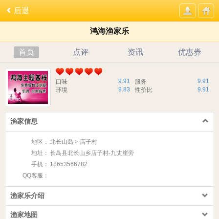
后退
鸿海渔家乐
首页
点评
资讯
优惠券
9.91
9.91
口味
服务
9.83
9.91
环境
性价比
渔家信息
地区：
北长山岛 > 店子村
地址：
长岛县北长山乡店子村-九丈崖旁
手机：
18653566782
QQ客服：
渔家乐介绍
渔家地图