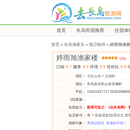
首页
长岛民宿推荐
住宿体
首页
»
长岛渔家乐
»
独卫标间
» 婷雨旭渔
婷雨旭渔家楼
(20)
口味:
9.7
服务:
9.9
环境:
9.9
性价比:
9.8
综
地区：
北长山岛
>
北城村
地址：
长岛县北长山乡北城村
手机：
15615357717 053539980
QQ客服：
友情提示：
联系可告之: 《去长岛网》 
会员参与：
有
0
位会员去过(
我去过
,
查
渔家印象：
离海边很近
装修的不错！