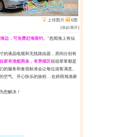
上传图片
6图
[
收起/展开
]
到海边，可免费赶海垂钓
。“忽闻海上有仙
2寸的液晶电视和无线路由器，房间分别有
自家有渔船两条，有养殖区
祖祖辈辈都是
们的服务和食宿标准会让每位游客满意。
气、开心快乐的旅程....在婷雨旭渔家
为您解决！