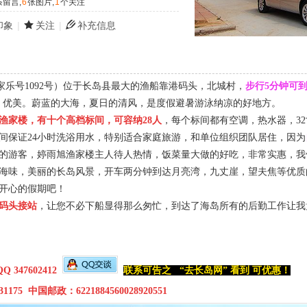
条留言,
6
张图片,
1
个关注
印象
|
关注
|
补充信息
号1092号）位于长岛县最大的渔船靠港码头，北城村，
步行5分钟可
，优美。蔚蓝的大海，夏日的清风，是度假避暑游泳纳凉的好地方。
档渔家楼，有十个高档标间，可容纳28人
，每个标间都有空调，热水器，3
间保证24小时洗浴用水，特别适合家庭旅游，和单位组织团队居住，因为
的游客，婷雨旭渔家楼主人待人热情，饭菜量大做的好吃，非常实惠，我
海味，美丽的长岛风景，开车两分钟到达月亮湾，九丈崖，望夫焦等优质的空
开心的假期吧！
码头接站
，让您不必下船显得那么匆忙，到达了海岛所有的后勤工作让我
Q 347602412
联系可告之 “
去长岛网”
看到 可优惠！
75 中国邮政：6221884560028920551