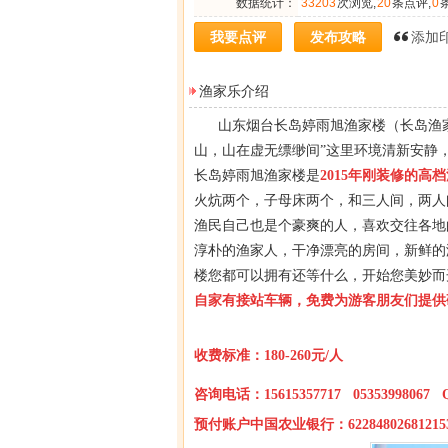
数据统计：
33203
次浏览,
20
条点评,
0
我要点评
发布攻略
添加
渔家乐介绍
山东烟台长岛婷雨旭渔家楼（长岛渔家乐
山，山在虚无缥缈间”这里环境清新安静
长岛婷雨旭渔家楼是
2015年刚装修的高
火炕两个，子母床两个，和三人间，两人
渔民自己也是个豪爽的人，喜欢交往各地
淳朴的渔家人，干净漂亮的房间，新鲜的
楼您都可以拥有还等什么，开始您美妙而
自家有接站车辆，免费为游客朋友们提供
收费标准：180-260元/人
咨询电话：15615357717 05353998067 Q
预付账户中国农业银行：62284802681215311