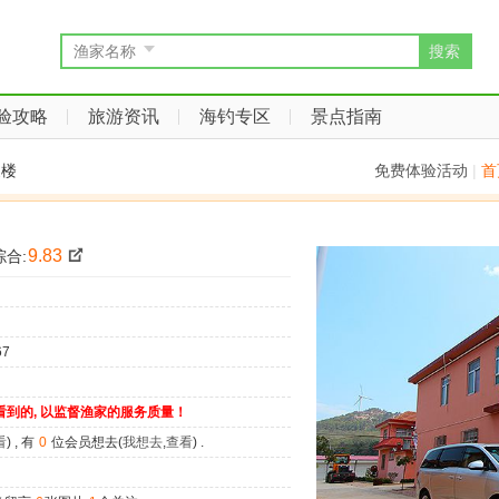
搜索
渔家名称
验攻略
旅游资讯
海钓专区
景点指南
家楼
免费体验活动
|
首
9.83
合:
67
看到的, 以监督渔家的服务质量！
看
) , 有
0
位会员想去(
我想去
,
查看
) .