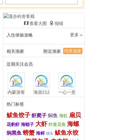
查看大图
报错
更多 »
入住体验攻略
同类渔家
相关渔家
附近渔家
近期关注会员
内蒙游客
海游212
一心一意
热门标签
鲅鱼饺子
扇贝
虾爬子
焖鱼
海虹
大虾
海螺
花豹虾
海蛎子
炸黄花鱼
螃蟹
鲅鱼水饺
焖黑鱼
海鲜
馒头