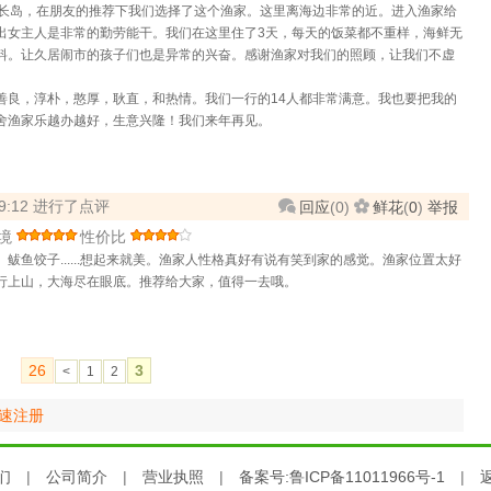
赴长岛，在朋友的推荐下我们选择了这个渔家。这里离海边非常的近。进入渔家给
出女主人是非常的勤劳能干。我们在这里住了3天，每天的饭菜都不重样，海鲜无
料。让久居闹市的孩子们也是异常的兴奋。感谢渔家对我们的照顾，让我们不虚
善良，淳朴，憨厚，耿直，和热情。我们一行的14人都非常满意。我也要把我的
舍渔家乐越办越好，生意兴隆！我们来年再见。
 19:12 进行了点评
回应
(
0
)
鲜花
(
0
)
举报
境
性价比
鲅鱼饺子......想起来就美。渔家人性格真好有说有笑到家的感觉。渔家位置太好
行上山，大海尽在眼底。推荐给大家，值得一去哦。
26
3
<
1
2
速注册
们
|
公司简介
|
营业执照
|
备案号:鲁ICP备11011966号-1
|