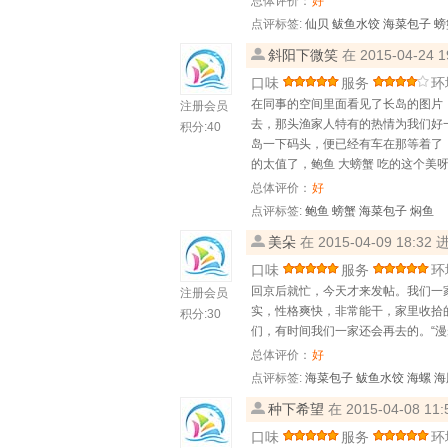
总体评价：
好
点评标签:
仙贝
鲅鱼水饺
海菜包子
螃
斜阳下微笑
在 2015-04-24
口味
服务
环
在同事的空间里面看见了长岛的图片
注册会员
去，那头渔家人特有的热情为我们好
积分:
40
岛一下码头，便已经有车在那等着了
的太值了，鲍鱼 大螃蟹 吃的这个
总体评价：
好
点评标签:
鲍鱼
螃蟹
海菜包子
焖鱼
美朵
在 2015-04-09 18:3
口味
服务
环
回京后就忙，今天才来发帖。我们一
注册会员
实，性格爽快，非常能干，家里收拾
积分:
30
们，有时间我们一家还会再去的。“漫
总体评价：
好
点评标签:
海菜包子
鲅鱼水饺
海螺
海
种下希望
在 2015-04-08 1
口味
服务
环