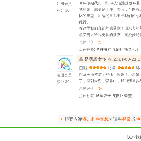
今年假期我们一行14人浩浩荡荡奔
注册会员
我的第一感受是干净，整洁，可以看
积分:
30
比的丰盛，所给的量都出乎我们的意
此行。
在这里我们真正的感受到了山东人的
感受告诉给我更多的朋友。祝漫步屿
总体评价：
好
点评标签:
各种海鲜
花豹虾
海菜包子
是我想太多
在 2014-09-21
口味
服务
环
院落干净整洁又舒适，超赞！小海鲜、
注册会员
了，面朝大海，背靠山，我们清晨步
积分:
30
总体评价：
好
点评标签:
鲅鱼饺子
皮皮虾
螃蟹
想要点评
漫步屿舍客栈
? 请先
登录
或
快
联系我