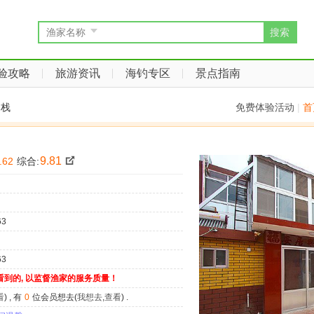
搜索
渔家名称
验攻略
旅游资讯
海钓专区
景点指南
客栈
免费体验活动
|
首
9.81
.62
综合:
63
63
看到的, 以监督渔家的服务质量！
看
) , 有
0
位会员想去(
我想去
,
查看
) .