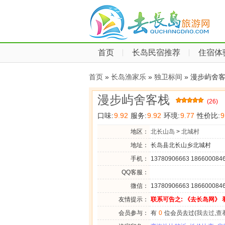
首页
长岛民宿推荐
住宿体
首页
»
长岛渔家乐
»
独卫标间
» 漫步屿舍
漫步屿舍客栈
(26)
口味:
9.92
服务:
9.92
环境:
9.77
性价比:
9
地区：
北长山岛
>
北城村
地址：
长岛县北长山乡北城村
手机：
13780906663 186600084
QQ客服：
微信：
13780906663 186600084
友情提示：
联系可告之: 《去长岛网》 
会员参与：
有
0
位会员去过(
我去过
,
查