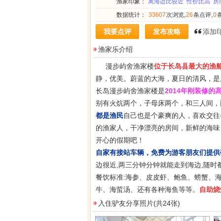
渔家印象：
离海边比较近
性价比高
房
数据统计：
33607
次浏览,
26
条点评,
0
我要点评
发布攻略
添加
渔家乐介绍
漫步屿舍渔家楼
位于长岛县最大的渔
静，优美。蔚蓝的大海，夏日的清风，是
长岛
漫步屿舍
渔家楼是
2014年刚装修
别有火炕两个，子母床两个，和三人间，
都是渔民
自己也是个豪爽的人，喜欢交往
的渔家人，干净漂亮的房间，新鲜的海味
开心的假期吧！
自家有接站车辆，免费为游客朋友们提供
边很近,两三分钟分钟就能走到海边,随时
餐饮标准:海参、皮皮虾、鲍鱼、螃蟹、
牛、海蜇汤、还有各种海鱼等等。
自助烧
入住驴友分享照片
(共24张)