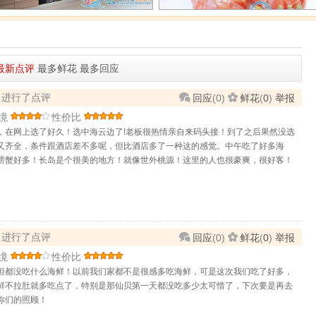
最新点评
最多鲜花
最多回应
:05 进行了点评
回应
(
0
)
鲜花
(
0
)
举报
境
性价比
，在网上选了好久！选中海云边了!老板很热情亲自来码头接！到了之后果然没选
又齐全，条件跟酒店差不多呢，但比酒店多了一种这的感觉。中午吃了好多海
螃蟹好多！长岛是个很美的地方！就像世外桃源！这里的人也很豪爽，很好客！
:31 进行了点评
回应
(
0
)
鲜花
(
0
)
举报
境
性价比
但都没吃什么海鲜！以前我们家都不是很感多吃海鲜，可是这次我们吃了好多，
鲜不拉肚就多吃点了，特别是那仙贝第一天都没吃多少太可惜了，下次要是再去
你们的照顾！