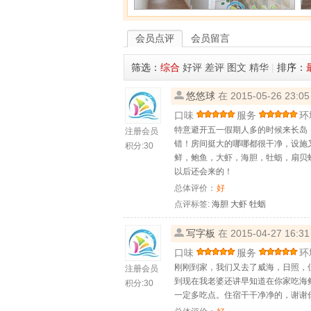
会员点评
会员留言
筛选：
综合
好评
差评
图文
精华
|
排序：
悠悠球
在 2015-05-26 23
口味
服务
环
特意避开五一假期人多的时候来长岛
注册会员
错！房间挺大的哪哪都很干净，设施
积分:
30
鲜，鲍鱼，大虾，海胆，牡蛎，扇贝
以后还会来的！
总体评价：
好
点评标签:
海胆
大虾
牡蛎
写字板
在 2015-04-27 16
口味
服务
环
刚刚到家，我们又去了威海，日照，
注册会员
到现在我老婆还讲早知道在你家吃海
积分:
30
一定多吃点。住宿干干净净的，谢谢