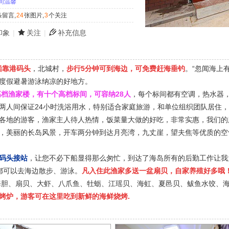
间温馨
条留言,
24
张图片,
3
个关注
印象
|
关注
|
补充信息
船靠港码头
，北城村，
步行5分钟可到海边，可免费赶海垂钓
。“忽闻海上
度假避暑游泳纳凉的好地方。
的高档渔家楼，有十个高档标间，可容纳28人
，每个标间都有空调，热水器，
两人间保证24小时洗浴用水，特别适合家庭旅游，和单位组织团队居住
各地的游客，渔家主人待人热情，饭菜量大做的好吃，非常实惠，我们的
，美丽的长岛风景，开车两分钟到达月亮湾，九丈崖，望夫焦等优质的空
码头接站
，让您不必下船显得那么匆忙，到达了海岛所有的后勤工作让我为
都可以去海边散步、游泳。
凡入住此渔家多送一盆扇贝，自家养殖好多哦
海胆、扇贝、大虾、八爪鱼、牡蛎、江瑶贝、海虹、夏邑贝、鲅鱼水饺、海
烤炉，游客可在这里吃到新鲜的海鲜烧烤.