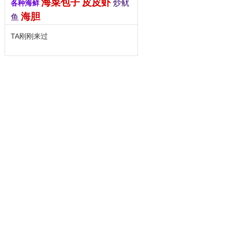
海菜包子
皮皮虾
炒鱿
各种海鲜
海胆
鱼
TA刚刚来过