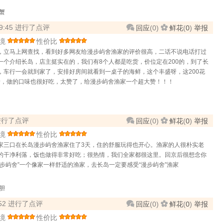
蟹
 19:45 进行了点评
回应
(
0
)
鲜花
(
0
)
举报
境
性价比
，立马上网查找，看到好多网友给漫步屿舍渔家的评价很高，二话不说电话打过
一个介绍长岛，店主挺实在的，我们有8个人都是吃货，价位定在200的，到了长
，车行一会就到家了，安排好房间就看到一桌子的海鲜，这个丰盛呀，这200花
美呀，做的口味也很好吃，太赞了，给漫步屿舍渔家一个超大赞！！！
2 进行了点评
回应
(
0
)
鲜花
(
0
)
举报
境
性价比
家三口在长岛漫步屿舍渔家住了3天，住的舒服玩得也开心。渔家的人很朴实老
的干净利落，饭也做得非常好吃；很热情，我们全家都很这里。回京后很想念你
步屿舍”一个像家一样舒适的渔家，去长岛一定要感受“漫步屿舍”渔家
胆
1:52 进行了点评
回应
(
0
)
鲜花
(
0
)
举报
境
性价比