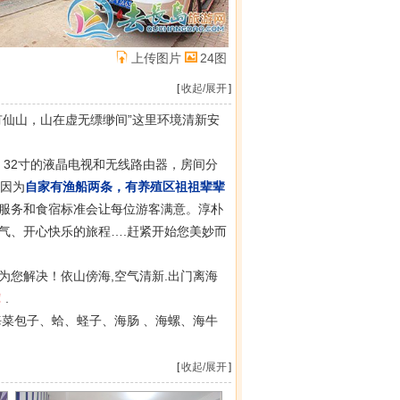
上传图片
24图
[
收起/展开
]
有仙山，山在虚无缥缈间”这里环境清新安
32寸的液晶电视和无线路由器，房间分
，因为
自家有渔船两条，有养殖区祖祖辈辈
服务和食宿标准会让每位游客满意。淳朴
气、开心快乐的旅程….赶紧开始您美妙而
您解决！依山傍海,空气清新.出门离海
！
.
菜包子、蛤、蛏子、海肠 、海螺、海牛
[
收起/展开
]